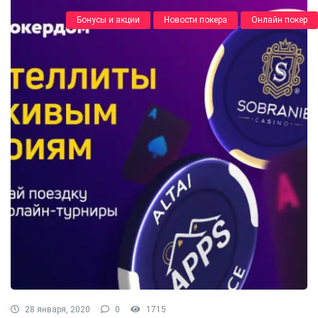
Бонусы и акции
Новости покера
Онлайн покер
28 января, 2020
0
1715