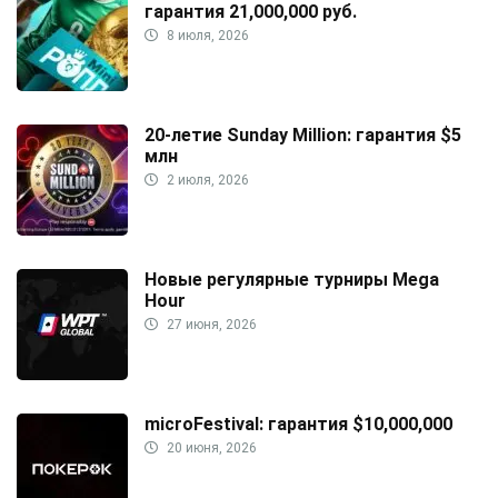
гарантия 21,000,000 руб.
8 июля, 2026
20-летие Sunday Million: гарантия $5
млн
2 июля, 2026
Новые регулярные турниры Mega
Hour
27 июня, 2026
microFestival: гарантия $10,000,000
20 июня, 2026