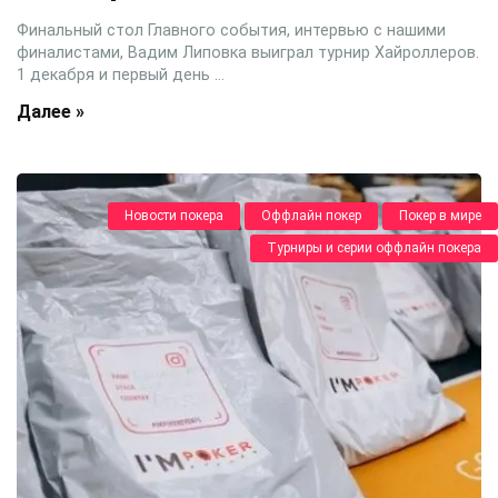
Финальный стол Главного события, интервью с нашими
финалистами, Вадим Липовка выиграл турнир Хайроллеров.
1 декабря и первый день ...
Далее »
Новости покера
Оффлайн покер
Покер в мире
Турниры и серии оффлайн покера