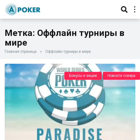
Метка:
Оффлайн турниры в
мире
Главная страница
»
Оффлайн турниры в мире
Бонусы и акции
Новости покера