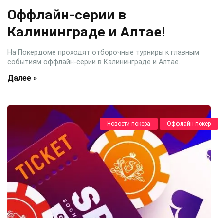
Оффлайн-серии в
Калининграде и Алтае!
На Покердоме проходят отборочные турниры к главным
событиям оффлайн-серии в Калининграде и Алтае.
Далее »
Новости покера
Оффлайн покер