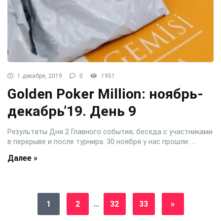
1 декабря, 2019
0
1951
Golden Poker Million: ноябрь-
декабрь’19. День 9
Результаты Дня 2 Главного события, беседа с участниками
в перерыве и после турнира. 30 ноября у нас прошли: ...
Далее »
1
2
…
32
33
»