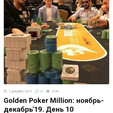
2 декабря, 2019
0
2186
Golden Poker Million: ноябрь-
декабрь’19. День 10