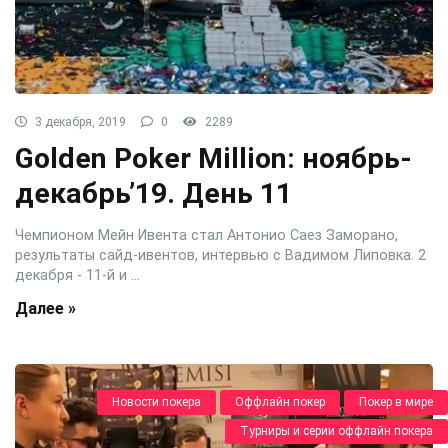
3 декабря, 2019
0
2289
Golden Poker Million: ноябрь-
декабрь’19. День 11
Чемпионом Мейн Ивента стал Антонио Саез Заморано,
результаты сайд-ивентов, интервью с Вадимом Липовка. 2
декабря - 11-й и ...
Далее »
Новости покера
Оффлайн покер
Покер в мире
Турниры и серии оффлайн покера