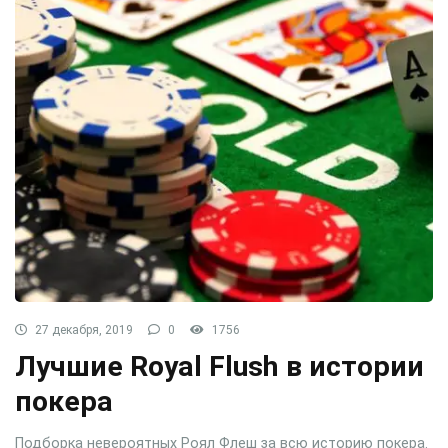
27 декабря, 2019
0
1756
Лучшие Royal Flush в истории
покера
Подборка невероятных Роял Флеш за всю историю покера.