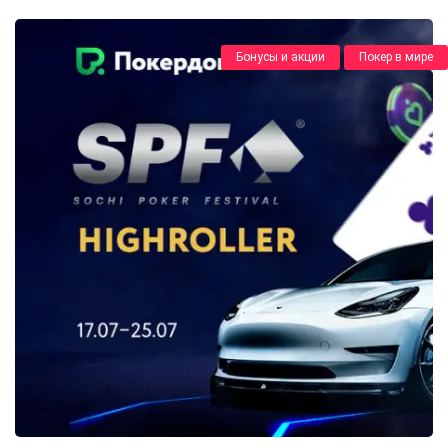
Бонусы и акции
Покер в мире