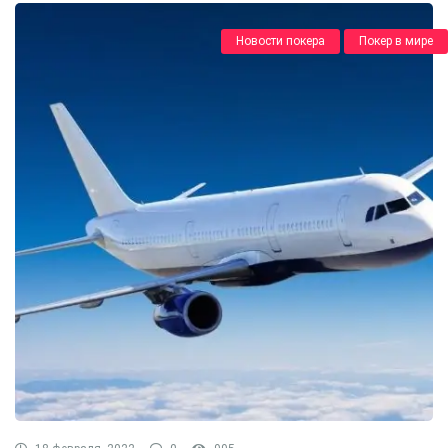
Новости покера
Покер в мире