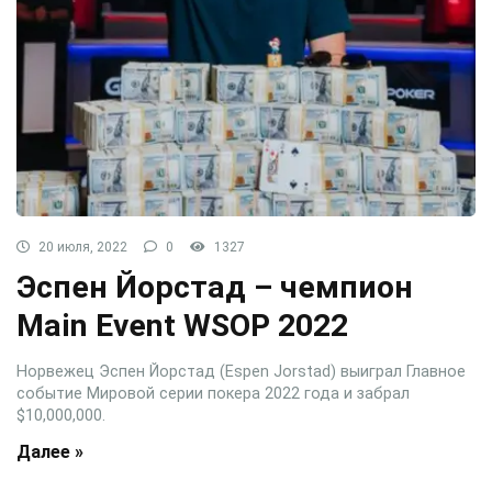
20 июля, 2022
0
1327
Эспен Йорстад – чемпион
Main Event WSOP 2022
Норвежец Эспен Йорстад (Espen Jorstad) выиграл Главное
событие Мировой серии покера 2022 года и забрал
$10,000,000.
Далее »