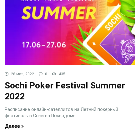
28 мая, 2022
0
435
Sochi Poker Festival Summer
2022
Расписание онлайн-сателлитов на Летний покерный
фестиваль в Сочи на Покердоме.
Далее »