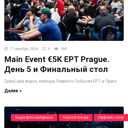
17 декабря, 2024
0
558
Main Event €5K EPT Prague.
День 5 и Финальный стол
Сразу два видео эпизода Главного События EPT в Праге.
Далее »
Видео-фото материалы
Новости покера
Оффлайн покер