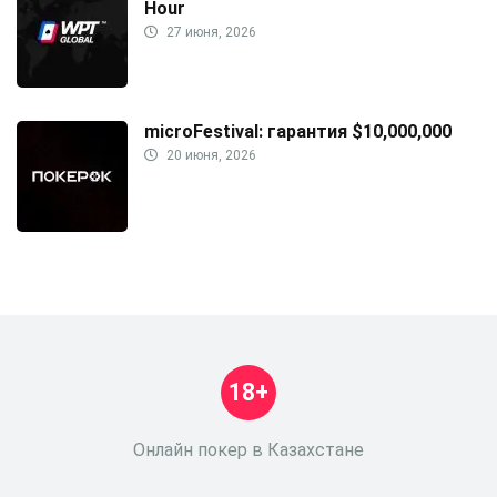
Hour
27 июня, 2026
microFestival: гарантия $10,000,000
20 июня, 2026
18+
Онлайн покер в Казахстане