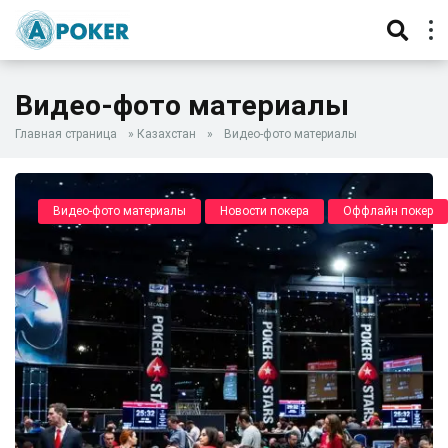
Видео-фото материалы
Главная страница
»
Казахстан
»
Видео-фото материалы
Видео-фото материалы
Новости покера
Оффлайн покер