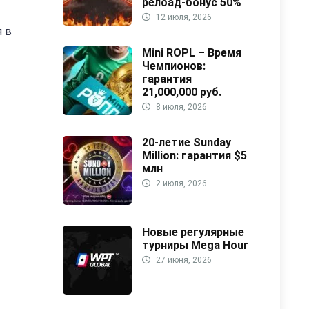
релоад-бонус 50%
12 июля, 2026
я в
Mini ROPL – Время
Чемпионов:
гарантия
21,000,000 руб.
8 июля, 2026
20-летие Sunday
Million: гарантия $5
млн
2 июля, 2026
Новые регулярные
турниры Mega Hour
27 июня, 2026