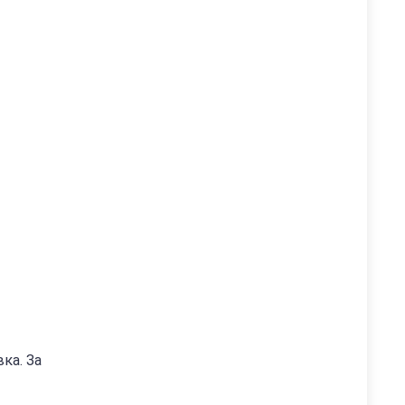
ка. За