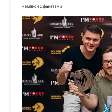
Чемпион с фанатами.