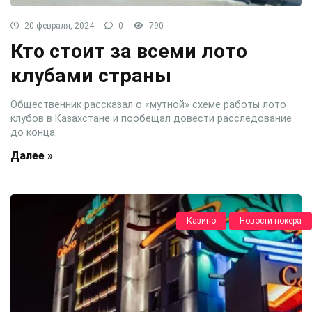
20 февраля, 2024
0
790
Кто стоит за всеми лото
клубами страны
Общественник рассказал о «мутной» схеме работы лото
клубов в Казахстане и пообещал довести расследование
до конца.
Далее »
Казино
Новости покера