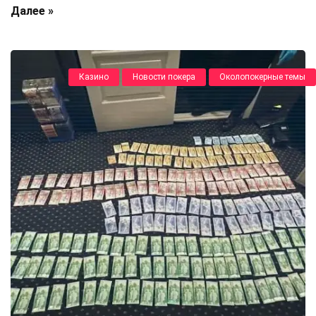
Далее »
Казино
Новости покера
Околопокерные темы