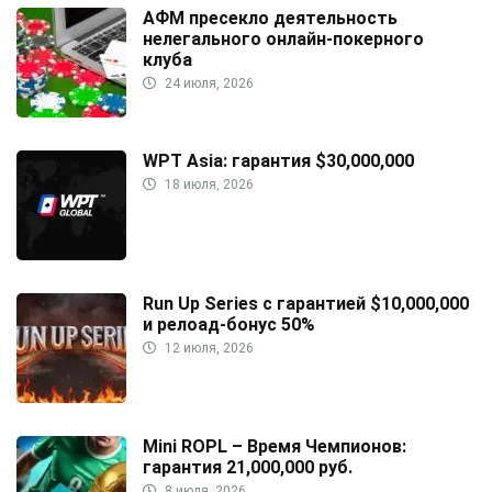
АФМ пресекло деятельность
нелегального онлайн-покерного
клуба
24 июля, 2026
WPT Asia: гарантия $30,000,000
18 июля, 2026
Run Up Series с гарантией $10,000,000
и релоад-бонус 50%
12 июля, 2026
Mini ROPL – Время Чемпионов:
гарантия 21,000,000 руб.
8 июля, 2026