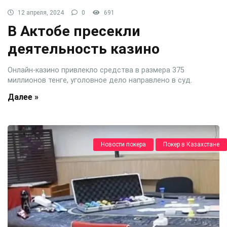
12 апреля, 2024
0
691
В Актобе пресекли
деятельность казино
Онлайн-казино привлекло средства в размера 375
миллионов тенге, уголовное дело направлено в суд.
Далее »
Новости покера
Покер в Казахстане