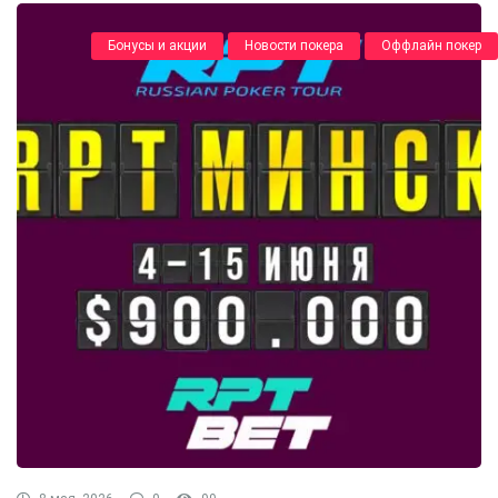
Бонусы и акции
Новости покера
Оффлайн покер