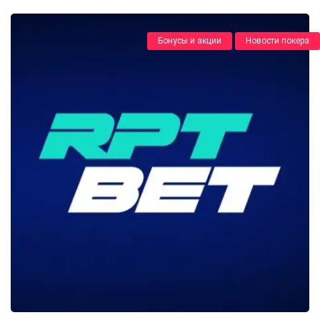
Бонусы и акции
Новости покера