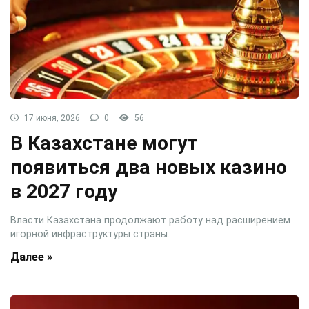
17 июня, 2026
0
56
В Казахстане могут
появиться два новых казино
в 2027 году
Власти Казахстана продолжают работу над расширением
игорной инфраструктуры страны.
Далее »