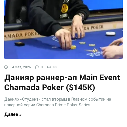
14 мая, 2026
0
83
Данияр раннер-ап Main Event
Chamada Poker ($145К)
Данияр «Студент» стал вторым в Главном событии на
покерной серии Chamada Prime Poker Series.
Далее »