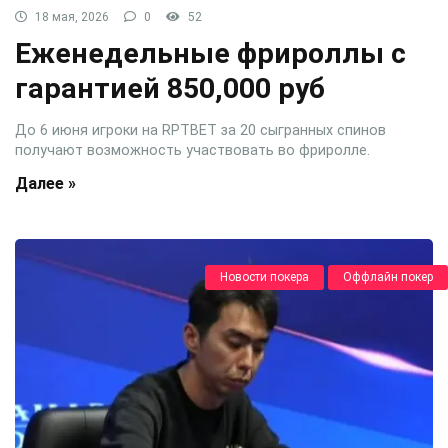
18 мая, 2026
0
52
Еженедельные фрироллы с
гарантией 850,000 руб
До 6 июня игроки на RPTBET за 20 сыгранных спинов
получают возможность участвовать во фриролле.
Далее »
Новости покера
Оффлайн покер