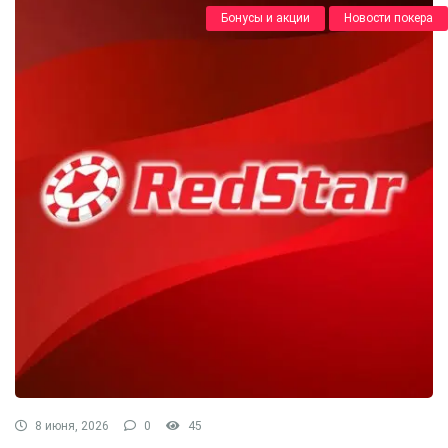
Бонусы и акции
Новости покера
8 июня, 2026
0
45