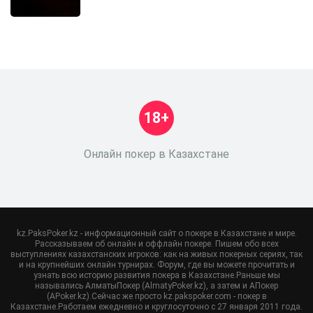
18+
Онлайн покер в Казахстане
kz.PaksPoker.kz - информационный сайт о покере в Казахстане и мире.
Рассказываем об онлайн и оффлайн покере. Пишем обо всех
выступлениях казахстанских игроков: как на живых покерных сериях, так
и на крупнейших онлайн турнирах. Форум, где вы можете прочитать и
узнать всю историю развития покера в Казахстане.Раньше мы
назывались АлматыПокер (AlmatyPoker.kz), а затем и АПокер
(APoker.kz).Сейчас же просто kz.pakspoker.com - покер в
Казахстане.Работаем ежедневно и круглосуточно с 27 января 2011 года.