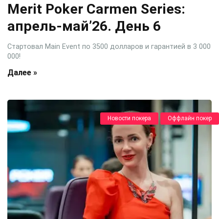
Merit Poker Carmen Series:
апрель-май’26. День 6
Стартовал Main Event по 3500 долларов и гарантией в 3 000
000!
Далее »
Новости покера
Оффлайн покер