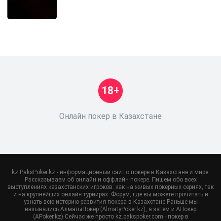
18+
Онлайн покер в Казахстане
kz.PaksPoker.kz - информационный сайт о покере в Казахстане и мире.
Рассказываем об онлайн и оффлайн покере. Пишем обо всех
выступлениях казахстанских игроков: как на живых покерных сериях, так
и на крупнейших онлайн турнирах. Форум, где вы можете прочитать и
узнать всю историю развития покера в Казахстане.Раньше мы
назывались АлматыПокер (AlmatyPoker.kz), а затем и АПокер
(APoker.kz).Сейчас же просто kz.pakspoker.com - покер в