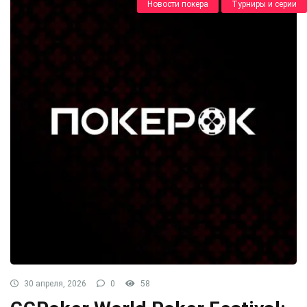
Новости покера
Турниры и серии
30 апреля, 2026
0
58