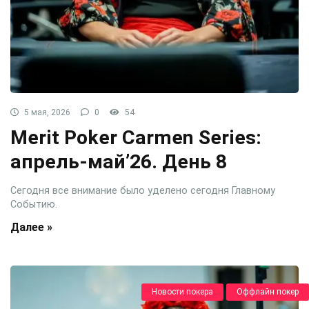
5 мая, 2026
0
54
Merit Poker Carmen Series:
апрель-май’26. День 8
Сегодня все внимание было уделено сегодня Главному
Событию.
Далее »
Новости покера
Оффлайн покер