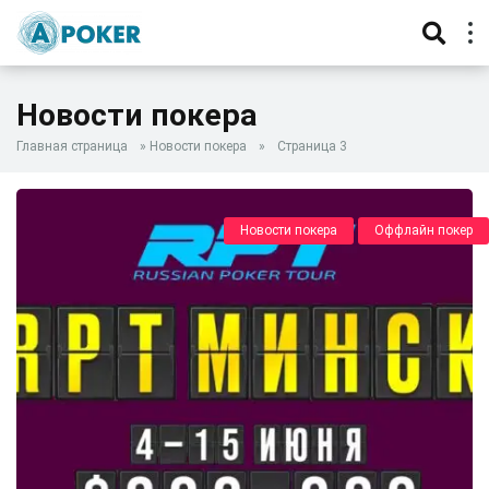
Новости покера
Главная страница
»
Новости покера
»
Страница 3
Новости покера
Оффлайн покер