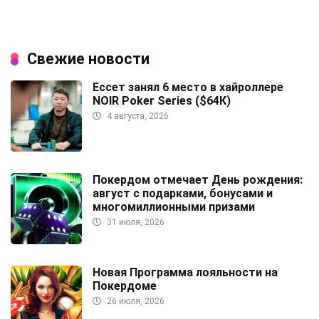
Свежие новости
Ессет занял 6 место в хайроллере
NOIR Poker Series ($64К)
4 августа, 2026
Покердом отмечает День рождения:
август с подарками, бонусами и
многомиллионными призами
31 июля, 2026
Новая Программа лояльности на
Покердоме
26 июля, 2026