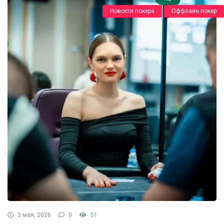
Новости покера
Оффлайн покер
3 мая, 2026
0
51