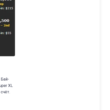
 Бай-
uper XL
 счёт.