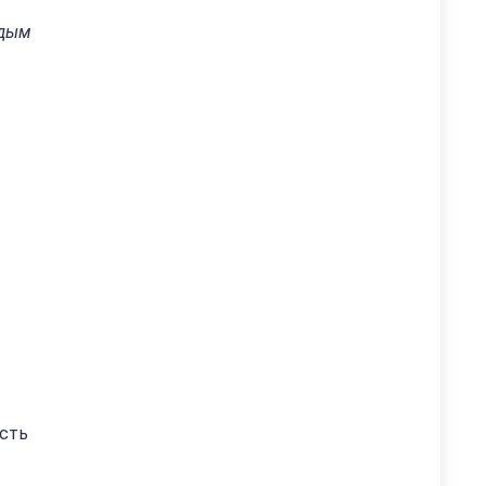
ждым
есть