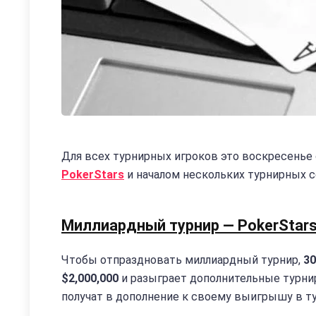
Для всех турнирных игроков это воскресенье
PokerStars
и началом нескольких турнирных с
Миллиардный турнир — PokerStar
Чтобы отпраздновать миллиардный турнир,
30
$2,000,000
и разыграет дополнительные турн
получат в дополнение к своему выигрышу в 