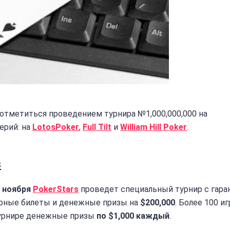
 отметиться проведением турнира №1,000,000,000 на
ерий: на
LotosPoker
,
Full Tilt
и
William Hill Poker
.
s
 ноября
PokerStars
проведет специальный турнир с гара
ирные билеты и денежные призы на
$200,000
. Более 100 и
турнире денежные призы
по $1,000 каждый
.