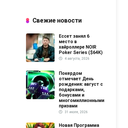
Свежие новости
Ессет занял 6
место в
хайроллере NOIR
Poker Series ($64К)
4 августа, 2026
Покердом
отмечает День
рождения: август с
подарками,
бонусами и
многомиллионными
призами
31 июля, 2026
Новая Программа