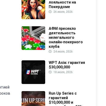
лояльности на
Покердоме
26 июля, 2026
АФМ пресекло
деятельность
нелегального
онлайн-покерного
клуба
24 июля, 2026
WPT Asia: гарантия
$30,000,000
18 июля, 2026
нтией
гроков
Run Up Series с
гарантией
$10,000,000 и