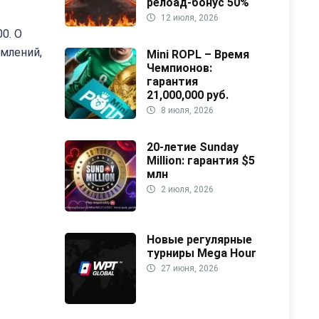
релоад-бонус 50%
12 июля, 2026
0. О
омлений,
Mini ROPL – Время
Чемпионов:
гарантия
21,000,000 руб.
8 июля, 2026
20-летие Sunday
Million: гарантия $5
млн
2 июля, 2026
Новые регулярные
турниры Mega Hour
27 июня, 2026