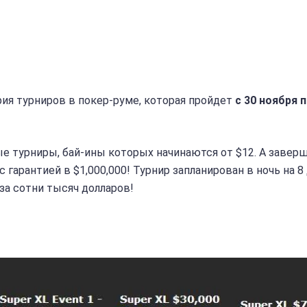
рия турниров в покер-руме, которая пройдет
с 30 ноября п
е турниры, бай-ины которых начинаются от $12. А завер
 гарантией в $1,000,000! Турнир запланирован в ночь на 8
 за сотни тысяч долларов!