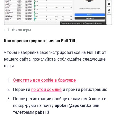
Full Tilt кэш-игры
Как зарегистрироваться на Full Tilt
Чтобы наверняка зарегистрироваться на Full Tilt от
нашего сайта, пожалуйста, соблюдайте следующие
шаги:
Очистить все cookie в браузере
Перейти
по этой ссылке
и пройти регистрацию
После регистрации сообщите нам свой логин в
покер-руме на почту
apoker@apoker.kz
или
телеграмм
paks13