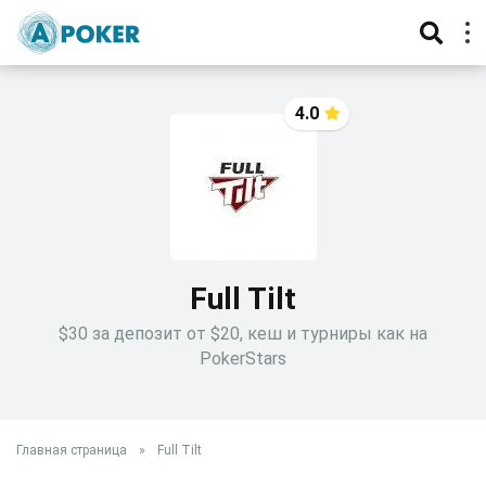
4.0
Full Tilt
$30 за депозит от $20, кеш и турниры как на
PokerStars
Главная страница
»
Full Tilt