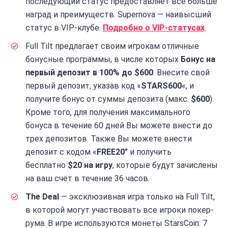
последующий статус предоставляет все больше
наград и преимуществ. Supernova — наивысший
статус в VIP-клубе.
Подробно о VIP-статусах
.
Full Tilt предлагает своим игрокам отличные
бонусные программы, в числе которых
Бонус на
первый депозит в 100% до $600
. Внесите свой
первый депозит, указав код «
STARS600
«, и
получите бонус от суммы депозита (макс.
$600
).
Кроме того, для получения максимального
бонуса в течение 60 дней Вы можете внести до
трех депозитов. Также Вы можете внести
депозит с кодом «
FREE20″
и получить
бесплатно
$20 на игру
, которые будут зачислены
на ваш счет в течение 36 часов.
The Deal
— эксклюзивная игра только на Full Tilt,
в которой могут участвовать все игроки покер-
рума. В игре используются монеты StarsCoin: 7