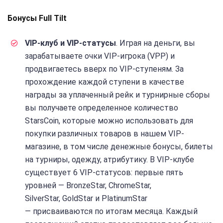
Бонусы Full Tilt
VIP-клуб и VIP-статусы
. Играя на деньги, вы
зарабатываете очки VIP-игрока (VPP) и
продвигаетесь вверх по VIP-ступеням. За
прохождение каждой ступени в качестве
награды за уплаченный рейк и турнирные сборы
вы получаете определенное количество
StarsCoin, которые можно использовать для
покупки различных товаров в нашем VIP-
магазине, в том числе денежные бонусы, билеты
на турниры, одежду, атрибутику. В VIP-клубе
существует 6 VIP-статусов: первые пять
уровней — BronzeStar, ChromeStar,
SilverStar, GoldStar и PlatinumStar
— присваиваются по итогам месяца. Каждый