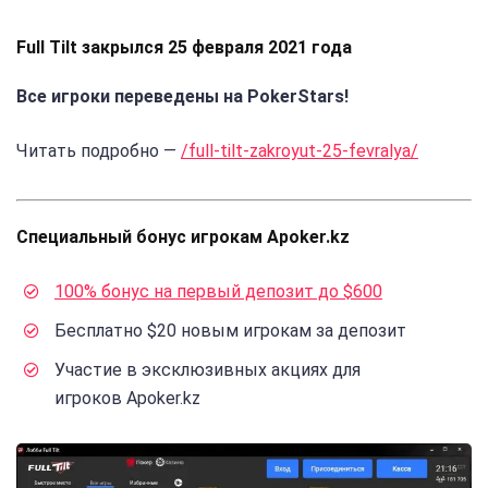
Full Tilt закрылся 25 февраля 2021 года
Все игроки переведены на PokerStars!
Читать подробно —
/full-tilt-zakroyut-25-fevralya/
Специальный бонус игрокам Apoker.kz
100% бонус на первый депозит до $600
Бесплатно $20 новым игрокам за депозит
Участие в эксклюзивных акциях для
игроков Apoker.kz