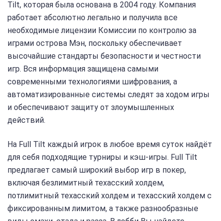
Tilt, которая была основана в 2004 году. Компания
работает абсолютно легально и получила все
необходимые лицензии Комиссии по контролю за
играми острова Мэн, поскольку обеспечивает
высочайшие стандарты безопасности и честности
игр. Вся информация защищена самыми
современными технологиями шифрования, а
автоматизированные системы следят за ходом игры
и обеспечивают защиту от злоумышленных
действий.
На Full Tilt каждый игрок в любое время суток найдёт
для себя подходящие турниры и кэш-игры. Full Tilt
предлагает самый широкий выбор игр в покер,
включая безлимитный техасский холдем,
потлимитный техасский холдем и техасский холдем с
фиксированным лимитом, а также разнообразные