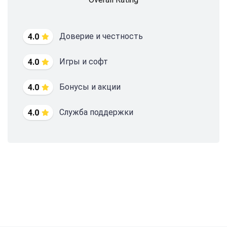
Доверие и честность
4.0
Игры и софт
4.0
Бонусы и акции
4.0
Служба поддержки
4.0