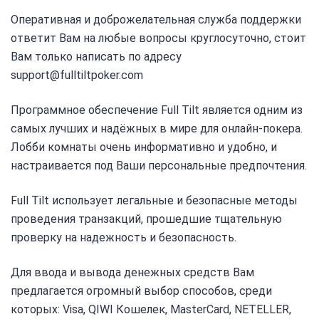
Оперативная и доброжелательная служба поддержки
ответит Вам на любые вопросы круглосуточно, стоит
Вам только написать по адресу
support@fulltiltpoker.com
Программное обеспечение Full Tilt является одним из
самых лучших и надёжных в мире для онлайн-покера.
Лобби комнаты очень информативно и удобно, и
настраивается под Ваши персональные предпочтения.
Full Tilt использует легальные и безопасные методы
проведения транзакций, прошедшие тщательную
проверку на надежность и безопасность.
Для ввода и вывода денежных средств Вам
предлагается огромный выбор способов, среди
которых: Visa, QIWI Кошелек, MasterCard, NETELLER,