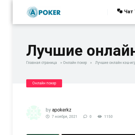
Чат 
Лучшие онлайн
Главная страница
»
Онлайн покер
»
Лучшие онлайн кэш-игр
Онлайн покер
by
apokerkz
7 ноября, 2021
0
1150