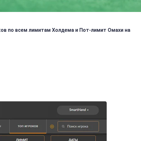
ков по всем лимитам Холдема и Пот-лимит Омахи на