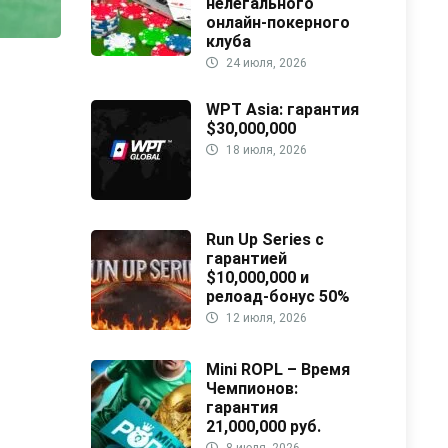
нелегального
онлайн-покерного
клуба
24 июля, 2026
WPT Asia: гарантия
$30,000,000
18 июля, 2026
Run Up Series с
гарантией
$10,000,000 и
релоад-бонус 50%
12 июля, 2026
Mini ROPL – Время
Чемпионов:
гарантия
21,000,000 руб.