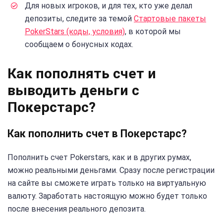
Для новых игроков, и для тех, кто уже делал
депозиты, следите за темой
Стартовые пакеты
PokerStars (коды, условия)
, в которой мы
сообщаем о бонусных кодах.
Как пополнять счет и
выводить деньги с
Покерстарс
?
Как пополнить счет в Покерстарс?
Пополнить счет Pokerstars, как и в других румах,
можно реальными деньгами. Сразу после регистрации
на сайте вы сможете играть только на виртуальную
валюту. Заработать настоящую можно будет только
после внесения реального депозита.