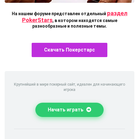
раздел
На нашем форуме представлен отдельный
PokerStars
, в котором находятся самые
разнообразные и полезные темы.
Скачать Покерстарс
Крупнейший в мире покерный сайт, идеален для начинающего
игрока
Начать играть