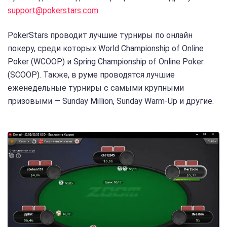
support@pokerstars.com
PokerStars проводит лучшие турниры по онлайн
покеру, среди которых World Championship of Online
Poker (WCOOP) и Spring Championship of Online Poker
(SCOOP). Также, в руме проводятся лучшие
еженедельные турниры с самыми крупными
призовыми — Sunday Million, Sunday Warm-Up и другие.