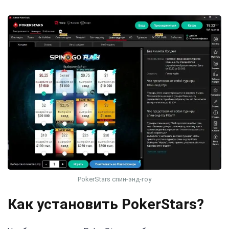
PokerStars спин-энд-гоу
Как установить PokerStars?