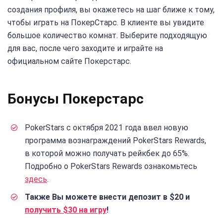
создания профиля, вы окажетесь на шаг ближе к тому,
чтобы играть на ПокерСтарс. В клиенте вы увидите
большое количество комнат. Выберите подходящую
для вас, после чего заходите и играйте на
официальном сайте Покерстарс.
Бонусы Покерстарс
PokerStars с октября 2021 года ввел новую
программа вознаграждений PokerStars Rewards,
в которой можно получать рейкбек до 65%.
Подробно о PokerStars Rewards ознакомьтесь
здесь
.
Также Вы можете внести депозит в $20 и
получить $30 на игру
!