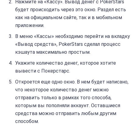
Нажмите на «Кассу». Вывод денег с PokerStars
будет происходить через это окно. Раздел есть
как на официальном сайте, так и в мобильном
приложении.
В меню «Кассы» необходимо перейти на вкладку
«Вывод средств», PokerStars сделал процесс
кэшаута максимально простым.
Укажите количество денег, которое хотите
вывести с Покерстарс.
Откроется еще одно окно. В нем будет написано,
что некоторое количество денег можно
отправить только в рамках того способа,
которым вы пополняли аккаунт. Оставшиеся
средства можно отправить любым другим
способом.