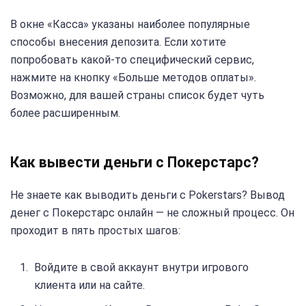
В окне «Касса» указаны наиболее популярные
способы внесения депозита. Если хотите
попробовать какой-то специфический сервис,
нажмите на кнопку «Больше методов оплаты».
Возможно, для вашей страны список будет чуть
более расширенным.
Как вывести деньги с Покерстарс?
Не знаете как выводить деньги с Pokerstars? Вывод
денег с Покерстарс онлайн — не сложный процесс. Он
проходит в пять простых шагов:
Войдите в свой аккаунт внутри игрового
клиента или на сайте.