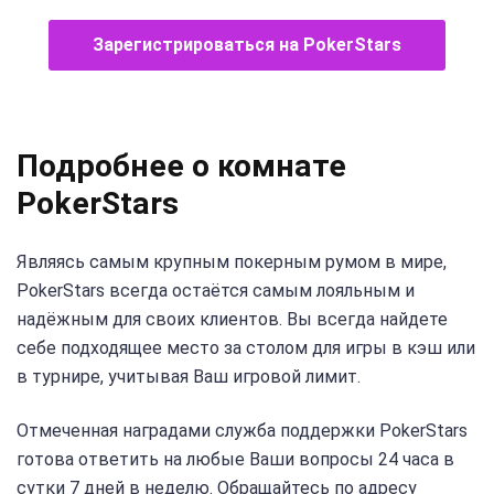
Зарегистрироваться на PokerStars
Подробнее о комнате
PokerStars
Являясь самым крупным покерным румом в мире,
PokerStars всегда остаётся самым лояльным и
надёжным для своих клиентов. Вы всегда найдете
себе подходящее место за столом для игры в кэш или
в турнире, учитывая Ваш игровой лимит.
Отмеченная наградами служба поддержки PokerStars
готова ответить на любые Ваши вопросы 24 часа в
сутки 7 дней в неделю. Обращайтесь по адресу