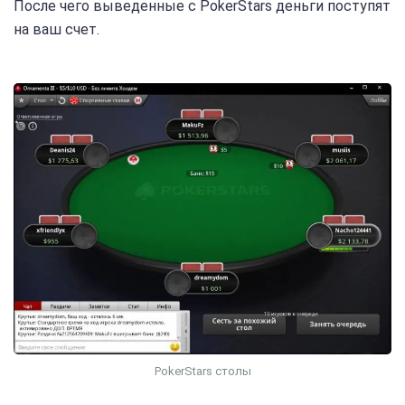
После чего выведенные с PokerStars деньги поступят
на ваш счет.
PokerStars столы