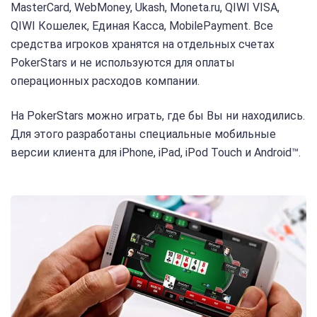
MasterCard, WebMoney, Ukash, Moneta.ru, QIWI VISA,
QIWI Кошелек, Единая Касса, MobilePayment. Все
средства игроков хранятся на отдельных счетах
PokerStars и не используются для оплаты
операционных расходов компании.
На PokerStars можно играть, где бы Вы ни находились.
Для этого разработаны специальные мобильные
версии клиента для iPhone, iPad, iPod Touch и Android™.