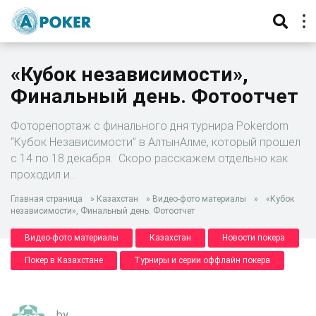
«Кубок независимости»,
Финальный день. Фотоотчет
Фоторепортаж с финального дня турнира Pokerdom
“Кубок Независимости” в АлтынАлме, который прошел
с 14 по 18 декабря. Скоро расскажем отдельно как
проходил и…
Главная страница
»
Казахстан
»
Видео-фото материалы
»
«Кубок
независимости», Финальный день. Фотоотчет
Видео-фото материалы
Казахстан
Новости покера
Покер в Казахстане
Турниры и серии оффлайн покера
by