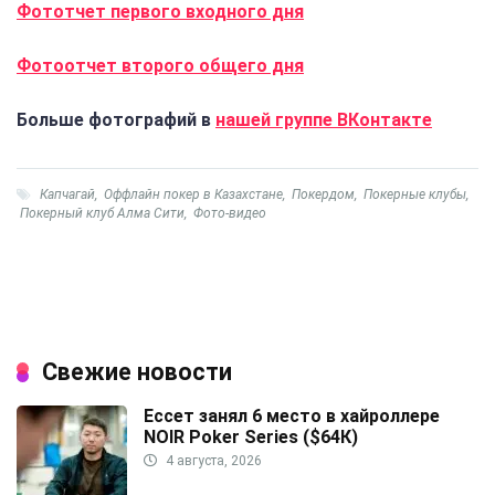
Фототчет первого входного дня
Фотоотчет второго общего дня
Больше фотографий в
нашей группе ВКонтакте
Капчагай
,
Оффлайн покер в Казахстане
,
Покердом
,
Покерные клубы
,
Покерный клуб Алма Сити
,
Фото-видео
Свежие новости
Ессет занял 6 место в хайроллере
NOIR Poker Series ($64К)
4 августа, 2026