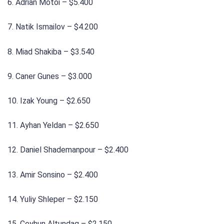
6. Adrian Motoi – $5.400
7. Natik Ismailov – $4.200
8. Miad Shakiba – $3.540
9. Caner Gunes – $3.000
10. Izak Young – $2.650
11. Ayhan Yeldan – $2.650
12. Daniel Shademanpour – $2.400
13. Amir Sonsino – $2.400
14. Yuliy Shleper – $2.150
15. Ceyhun Altundag – $2.150