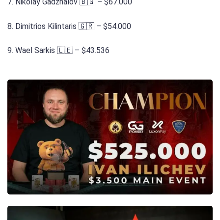
7. Nikolay Gadzhalov 🇧🇬 – $67.000
8. Dimitrios Kilintaris 🇬🇷 – $54.000
9. Wael Sarkis 🇱🇧 – $43.536