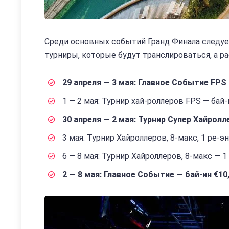
Среди основных событий Гранд Финала следу
турниры, которые будут транслироваться, а р
29 апреля — 3 мая: Главное Событие FPS 
1 — 2 мая: Турнир хай-роллеров FPS — бай-
30 апреля — 2 мая: Турнир Супер Хайролле
3 мая: Турнир Хайроллеров, 8-макс, 1 ре-э
6 — 8 мая: Турнир Хайроллеров, 8-макс — 1
2 — 8 мая: Главное Событие — бай-ин €10