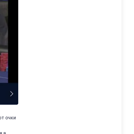
ют очки
я в