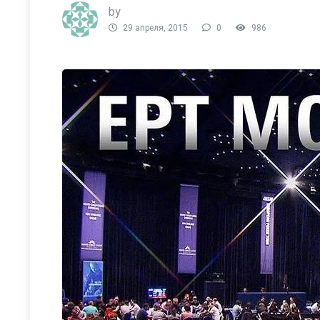
by
29 апреля, 2015
0
986