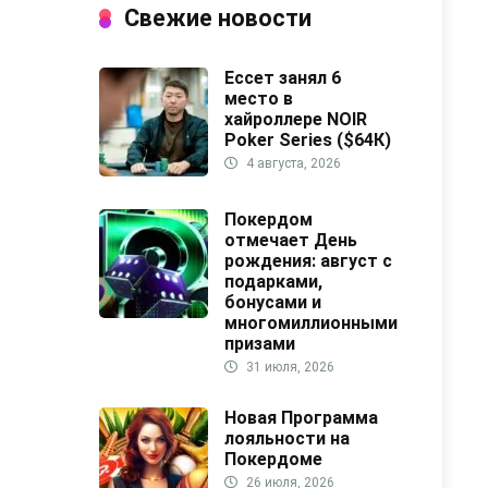
Свежие новости
Ессет занял 6
место в
хайроллере NOIR
Poker Series ($64К)
4 августа, 2026
Покердом
отмечает День
рождения: август с
подарками,
бонусами и
многомиллионными
призами
31 июля, 2026
Новая Программа
лояльности на
Покердоме
26 июля, 2026