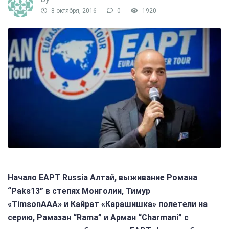
8 октября, 2016
0
1920
Начало EAPT Russia Алтай, выживание Романа
“Paks13” в степях Монголии, Тимур
«TimsonAAA» и Кайрат «Карашишка» полетели на
серию, Рамазан “Rama” и Арман “Charmani” с