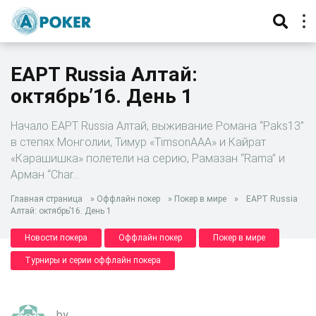
EAPT Russia Алтай:
октябрь’16. День 1
Начало EAPT Russia Алтай, выживание Романа “Paks13”
в степях Монголии, Тимур «TimsonAAA» и Кайрат
«Карашишка» полетели на серию, Рамазан “Rama” и
Арман “Char…
Главная страница
»
Оффлайн покер
»
Покер в мире
»
EAPT Russia
Алтай: октябрь’16. День 1
Новости покера
Оффлайн покер
Покер в мире
Турниры и серии оффлайн покера
by