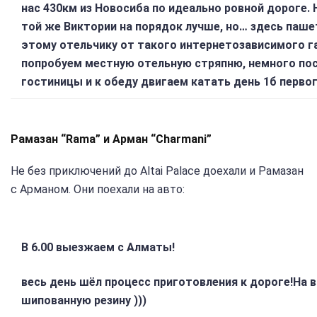
нас 430км из Новосиба по идеально ровной дороге.
той же Виктории на порядок лучше, но… здесь паше
этому отельчику от такого интернетозависимого г
попробуем местную отельную стряпню, немного п
гостиницы и к обеду двигаем катать день 1б перво
Рамазан “Rama” и Арман “Charmani”
Не без приключений до Altai Palace доехали и Рамазан
с Арманом. Они поехали на авто:
В 6.00 выезжаем с Алматы!
весь день шёл процесс приготовления к дороге!На в
шипованную резину )))