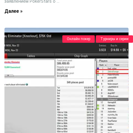
заявлением PokerStars о ...
Далее »
Онлайн покер
Турниры и серии