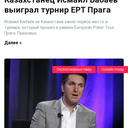
выиграл турнир ЕРТ Прага
Исмаил Бабаев из Казахстана занял первое место в
турнире, который прошел в рамках European Poker Tour
Прага. Призовые ...
Далее »
Околопокерные темы
Онлайн покер