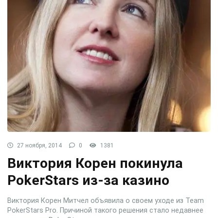
27 ноября, 2014
0
1381
Виктория Корен покинула
PokerStars из-за казино
Виктория Корен Митчел объявила о своем уходе из Team
PokerStars Pro. Причиной такого решения стало недавнее