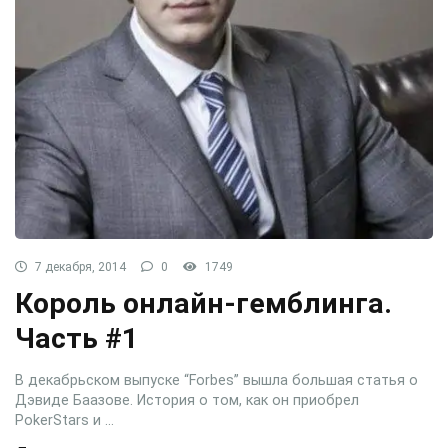
7 декабря, 2014
0
1749
Король онлайн-гемблинга.
Часть #1
В декабрьском выпуске “Forbes” вышла большая статья о
Дэвиде Баазове. История о том, как он приобрел
PokerStars и ...