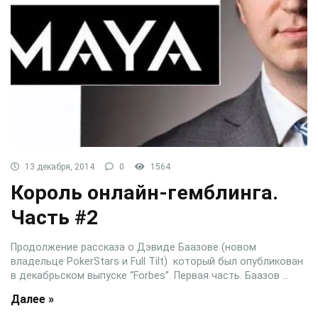
13 декабря, 2014
0
1564
Король онлайн-гемблинга.
Часть #2
Продолжение рассказа о Дэвиде Баазове (новом
владельце PokerStars и Full Tilt) который был опубликован
в декабрьском выпуске “Forbes”. Первая часть. Баазов ...
Далее »