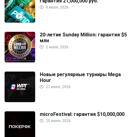
гарантия 21,000,000 руб.
8 июля, 2026
20-летие Sunday Million: гарантия $5
млн
2 июля, 2026
Новые регулярные турниры Mega
Hour
27 июня, 2026
microFestival: гарантия $10,000,000
20 июня, 2026