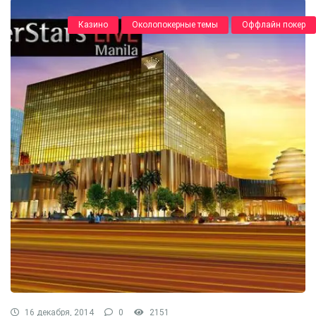
Казино
Околопокерные темы
Оффлайн покер
16 декабря, 2014
0
2151