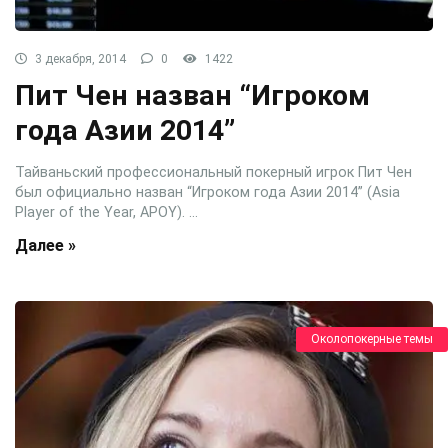
3 декабря, 2014
0
1422
Пит Чен назван “Игроком
года Азии 2014”
Тайваньский профессиональный покерный игрок Пит Чен
был официально назван “Игроком года Азии 2014” (Asia
Player of the Year, APOY). ...
Далее »
Околопокерные темы