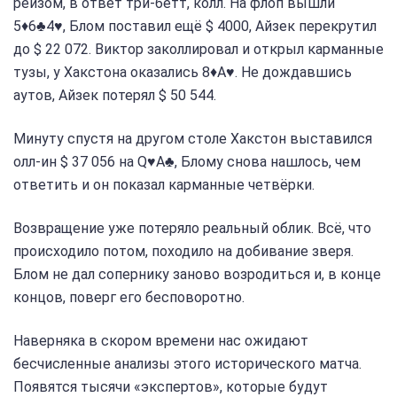
рейзом, в ответ три-бетт, колл. На флоп вышли
5♦6♣4♥, Блом поставил ещё $ 4000, Айзек перекрутил
до $ 22 072. Виктор заколлировал и открыл карманные
тузы, у Хакстона оказались 8♦A♥. Не дождавшись
аутов, Айзек потерял $ 50 544.
Минуту спустя на другом столе Хакстон выставился
олл-ин $ 37 056 на Q♥A♣, Блому снова нашлось, чем
ответить и он показал карманные четвёрки.
Возвращение уже потеряло реальный облик. Всё, что
происходило потом, походило на добивание зверя.
Блом не дал сопернику заново возродиться и, в конце
концов, поверг его бесповоротно.
Наверняка в скором времени нас ожидают
бесчисленные анализы этого исторического матча.
Появятся тысячи «экспертов», которые будут