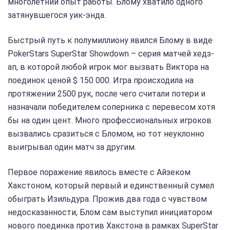
многолетний опыт работы. Блому хватило одного
затянувшегося уик-энда.
Быстрый путь к полумиллиону явился Блому в виде
PokerStars SuperStar Showdown – серия матчей хедз-
ап, в которой любой игрок мог вызвать Виктора на
поединок ценой $ 150 000. Игра происходила на
протяжении 2500 рук, после чего считали потери и
назначали победителем соперника с перевесом хотя
бы на один цент. Много профессиональных игроков
вызвались сразиться с Бломом, но тот неуклонно
выигрывал один матч за другим.
Первое поражение явилось вместе с Айзеком
Хакстоном, который первый и единственный сумел
обыграть Изильдура. Прожив два года с чувством
недосказанности, Блом сам выступил инициатором
нового поединка против Хакстона в рамках SuperStar