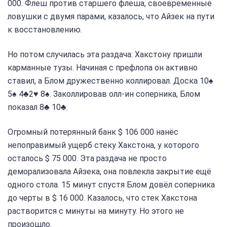
000. Флеш против старшего флеша, своевременные
ловушки с двумя парами, казалось, что Айзек на пути
к восстановлению.
Но потом случилась эта раздача: Хакстону пришли
карманные тузы. Начиная с префлопа он активно
ставил, а Блом дружественно коллировал. Доска 10♠
5♠ 4♣2♥ 8♠. Заколлировав олл-ин соперника, Блом
показал 8♣ 10♣.
Огромный потерянный банк $ 106 000 нанёс
непоправимый ущерб стеку Хакстона, у которого
осталось $ 75 000. Эта раздача не просто
деморализовала Айзека, она повлекла закрытие ещё
одного стола. 15 минут спустя Блом довёл соперника
до черты в $ 16 000. Казалось, что стек Хакстона
растворится с минуты на минуту. Но этого не
произошло.