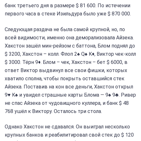
банк третьего дня в размере $ 81 600. По истечении
первого часа в стеке Изильдура было уже $ 870 000.
Следующая раздача не была самой крупной, но, по
всей видимости, именно она деморализовала Айзека.
Хакстон зашёл мин-рейзом с баттона, Блом поднял до
$ 3200, Хакстон – колл. Флоп 2♠ Q♠ K♦, Виктор чек-колл
$ 3000. Тёрн 9♦. Блом – чек, Хакстон – бет $ 6000, в
ответ Виктор выдвинул все свои фишки, которых
хватило сполна, чтобы покрыть оставшийся стек
Айзека. Поставив на кон все деньги, Хакстон открыл
9♥ K♠ и увидел страшные карты Блома — 9♠ 9♣. Ривер
не спас Айзека от чудовищного куллера, и банк $ 48
768 ушёл к Виктору. Осталось три стола.
Однако Хакстон не сдавался. Он выиграл несколько
крупных банков и реабилитировал свой стек до $ 120