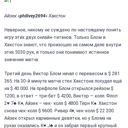
Айзек «
philivey2694
» Хакстон
Наверное, никому не суждено по-настоящему понять
игру этих двух онлайн-титанов. Только Блом и
Хакстон знают, что произошло на самом деле внутри
этих 5030 рук, и только они понимают истинное
значение матча.
Третий день Виктор Блом начал с перевесом в $ 281
365. На 30-й минуте матча стек Хакстона похудел ещё
на $ 40 000. На префлопе Блом открылся рейзом $
1200, в ответ – три-бет $ 4200, Виктор — колл. Флоп
2♥ 7♣ К♦, Айзек – чек- колл $ 4800.Тёрн К♠. Хакстон
снова чек-колл $ 9600. Ривер 4♦, чек-колл $ 22 200.
Айзек открыл карманные девятки, но у Блома на
руках оказались K♥ J♣ и он забрал первый крупный