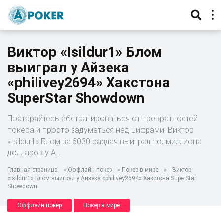
Виктор «Isildur1» Блом
выиграл у Айзека
«philivey2694» Хакстона
SuperStar Showdown
Постарайтесь абстрагироваться от превратностей
покера и просто задуматься над цифрами. Виктор
«Isildur1» Блом за 5030 раздач выиграл полмиллиона
долларов у А…
Главная страница
»
Оффлайн покер
»
Покер в мире
»
Виктор
«Isildur1» Блом выиграл у Айзека «philivey2694» Хакстона SuperStar
Showdown
Оффлайн покер
Покер в мире