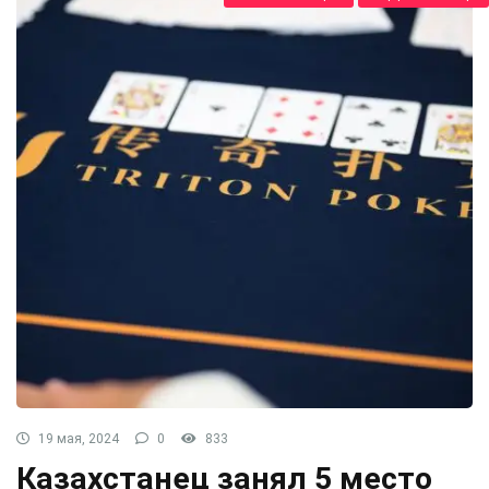
19 мая, 2024
0
833
Казахстанец занял 5 место