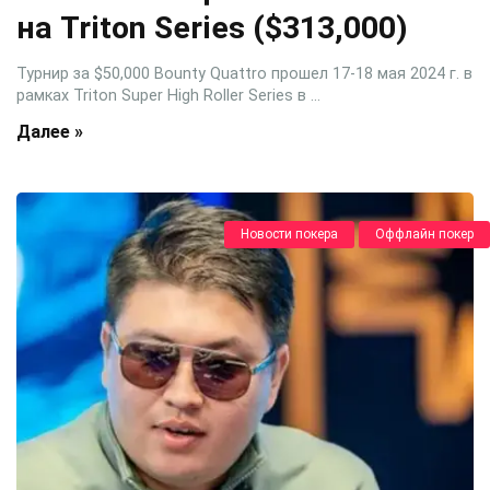
на Triton Series ($313,000)
Турнир за $50,000 Bounty Quattro прошел 17-18 мая 2024 г. в
рамках Triton Super High Roller Series в ...
Далее »
Новости покера
Оффлайн покер