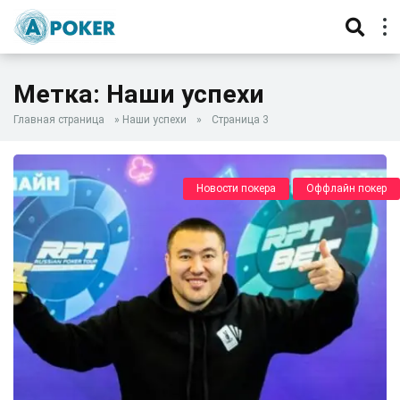
Метка:
Наши успехи
Главная страница
»
Наши успехи
»
Страница 3
Новости покера
Оффлайн покер