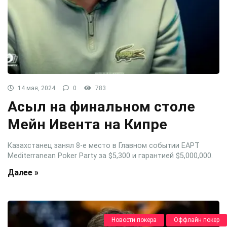
14 мая, 2024
0
783
Асыл на финальном столе
Мейн Ивента на Кипре
Казахстанец занял 8-е место в Главном событии EAPT
Mediterranean Poker Party за $5,300 и гарантией $5,000,000.
Далее »
Новости покера
Оффлайн покер