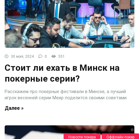
30 мая, 2024
0
551
Стоит ли ехать в Минск на
покерные серии?
Расскажем про покерные фестивали в Минске, а лучший
игрок весенней серии Меир поделится своими советами.
Далее »
Новости покера
Оффлайн покер