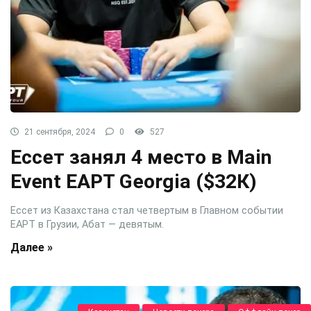
21 сентября, 2024
0
527
Ессет занял 4 место в Main
Event EAPT Georgia ($32К)
Ессет из Казахстана стал четвертым в Главном событии
EAPT в Грузии, Абат — девятым.
Далее »