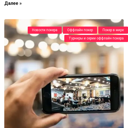
Далее »
Новости покера
Оффлайн покер
Покер в мире
Турниры и серии оффлайн покера