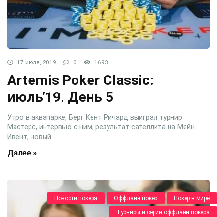
17 июля, 2019
0
1693
Artemis Poker Classic:
июль’19. День 5
Утро в аквапарке, Берг Кент Ричард выиграл турнир
Мастерс, интервью с ним, результат сателлита на Мейн
Ивент, новый ...
Далее »
Новости покера
Оффлайн покер
Покер в мире
Турниры и серии оффлайн покера