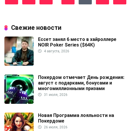
Свежие новости
Ессет занял 6 место в хайроллере
NOIR Poker Series ($64К)
4 августа, 2026
Покердом отмечает День рождения:
август с подарками, бонусами и
многомиллионными призами
31 июля, 2026
Новая Программа лояльности на
Покердоме
26 июля, 2026