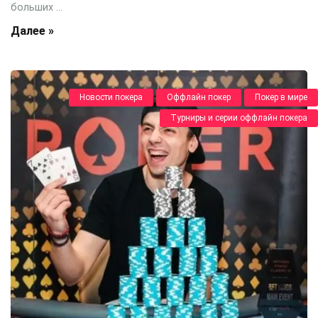
больших ...
Далее »
Новости покера
Оффлайн покер
Покер в мире
Турниры и серии оффлайн покера