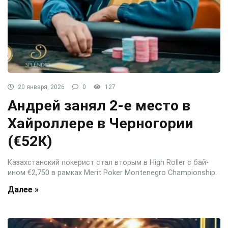
20 января, 2026
0
127
Андрей занял 2-е место в
Хайроллере в Черногории
(€52К)
Казахстанский покерист стал вторым в High Roller с бай-
ином €2,750 в рамках Merit Poker Montenegro Championship.
Далее »