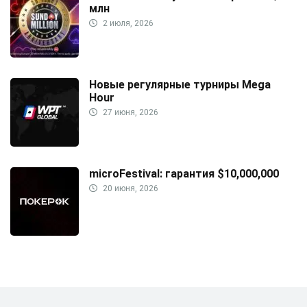
млн
2 июля, 2026
Новые регулярные турниры Mega
Hour
27 июня, 2026
microFestival: гарантия $10,000,000
20 июня, 2026