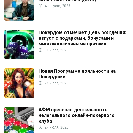
4 августа, 2026
Покердом отмечает День рождения:
август с подарками, бонусами и
многомиллионными призами
31 июля, 2026
Новая Программа лояльности на
Покердоме
26 июля, 2026
АФМ пресекло деятельность
нелегального онлайн-покерного
клуба
24 июля, 2026