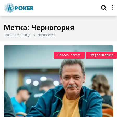
Метка:
Черногория
Главная страница
»
Черногория
Новости покера
Оффлайн покер