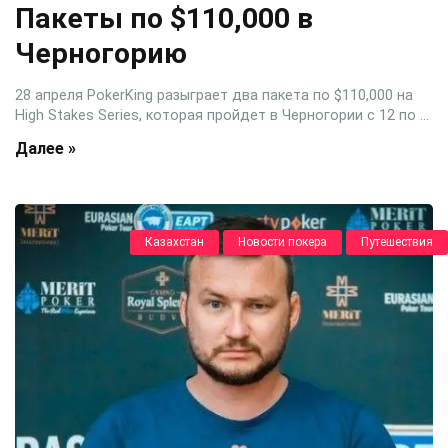
Пакеты по $110,000 в
Черногорию
28 апреля PokerKing разыграет два пакета по $110,000 на
High Stakes Series, которая пройдет в Черногории с 12 по ...
Далее »
Казахстан
Новости покера
Путешествия