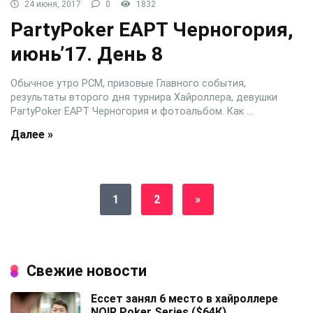
24 июня, 2017
0
1832
PartyPoker EAPT Черногория,
июнь’17. День 8
Обычное утро PCM, призовые Главного события,
результаты второго дня турнира Хайроллера, девушки
PartyPoker EAPT Черногория и фотоальбом. Как ...
Далее »
1
2
»
Свежие новости
Ессет занял 6 место в хайроллере
NOIR Poker Series ($64К)