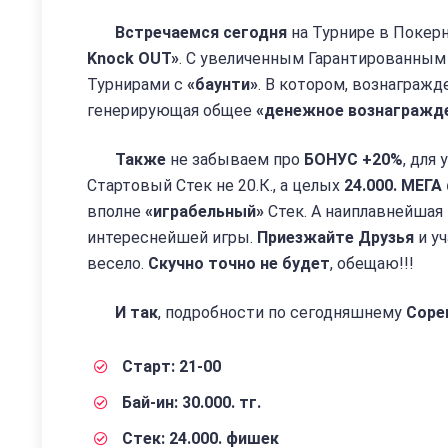
Встречаемся сегодня
на Турнире в Покер
Knock OUT»
. С увеличенным Гарантированны
Турнирами с
«баунти»
. В котором, вознагражд
генерирующая общее
«денежное вознагражд
Также
не забываем про
БОНУС +20%
, для
Стартовый Стек не 20.К., а целых
24.000. МЕГА
вполне
«играбельный»
Стек. А наиплавнейшая
интереснейшей игры.
Приезжайте Друзья
и у
весело.
Скучно точно не будет
, обещаю!!!
И так
, подробности по сегодняшнему
Соре
Старт: 21-00
Бай-ин: 30.000. тг.
Стек: 24.000. фишек