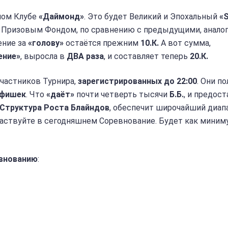
ном Клубе
«Даймонд»
. Это будет Великий и Эпохальный
«
м Призовым Фондом, по сравнению с предыдущими, анало
ение за
«голову»
остаётся прежним
10.К.
А вот сумма,
ение»
, выросла в
ДВА раза
, и составляет теперь
20.К.
 участников Турнира,
зарегистрированных до 22:00
. Они п
 фишек
. Что
«даёт»
почти четверть тысячи
Б.Б.
, и предос
Структура Роста Блайндов
, обеспечит широчайший диап
частвуйте в сегодняшнем Соревнование. Будет как миним
внованию
: