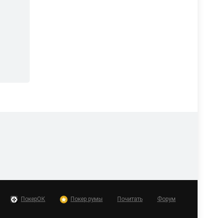
ПокерОК
Покер румы
Почитать
Форум