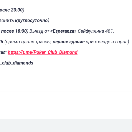
осле 20:00
)
вонить
круглосуточно
)
ь
после 18:00
) Выезд от
«Esperanza»
Сейфуллина 481.
/6
(прямо вдоль трассы,
первое здание
при въезде в город)
нал
:
https://t.me/Poker_Club_Diamond
_club_diamonds