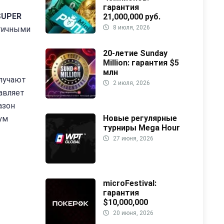
гарантия
SUPER
21,000,000 руб.
8 июля, 2026
гичными
20-летие Sunday
Million: гарантия $5
млн
олучают
2 июля, 2026
тавляет
азон
Новые регулярные
ум
турниры Mega Hour
27 июня, 2026
microFestival:
гарантия
$10,000,000
20 июня, 2026