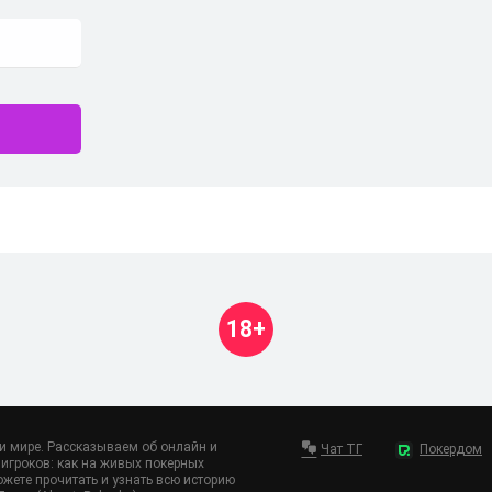
18+
 и мире. Рассказываем об онлайн и
Чат ТГ
Покердом
игроков: как на живых покерных
ожете прочитать и узнать всю историю