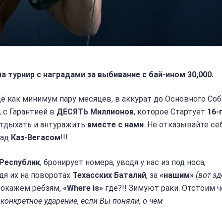
а турнир с наградами за выбивание с бай-ином 30,000.
щё как минимум пару месяцев, в аккурат до Основного Со
, с Гарантией в
ДЕСЯТЬ Миллионов
, которое Стартует
16-
отдыхать и антуражить
вместе с нами
. Не отказывайте се
над
Каз-Вегасом
!!!
 Республик
, бронирует номера, уводя у нас из под носа,
дя их на поворотах
Техасских Баталий
, за
«нашим»
(вот зд
окажем ребзям,
«Where is»
где?!! Зимуют раки. Отстоим ч
 конкретное ударение, если Вы поняли, о чём