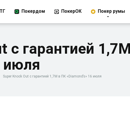
ТГ
Покердом
ПокерОК
Покер румы
t с гарантией 1,7М
6 июля
»
Super Knock Out с гарантией 1,7М в ПК «Diamond’s» 16 июля