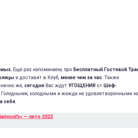
емыз.
Ещё раз напоминаем, про
Бесплатный Гостевой Тра
олицы
и доставит в Клуб,
менее чем за час
. Также
конечно же,
сегодня
Вас ждут
УГОЩЕНИЯ
от
Шеф-
. Голодными, холодными и жажда не удовлетворёнными н
а себя
.
iamond’s» — лето 2022