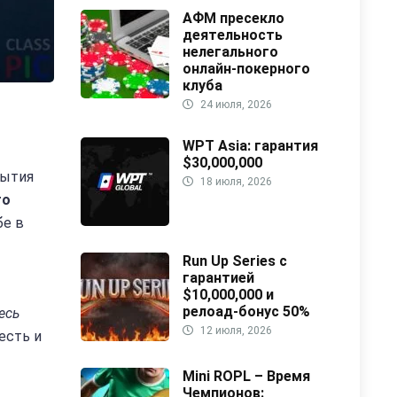
АФМ пресекло
деятельность
нелегального
онлайн-покерного
клуба
24 июля, 2026
WPT Asia: гарантия
$30,000,000
бытия
18 июля, 2026
го
бе в
Run Up Series с
гарантией
$10,000,000 и
релоад-бонус 50%
есь
12 июля, 2026
есть и
Mini ROPL – Время
Чемпионов: