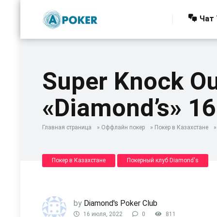
Чат 
Super Knock Ou
«Diamond’s» 1
Главная страница
»
Оффлайн покер
»
Покер в Казахстане
Покер в Казахстане
Покерный клуб Diamond's
by
Diamond's Poker Club
16 июля, 2022
0
811