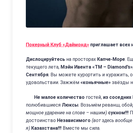
Покерный Клуб «Даймонд»
приглашает всех н
Дислоцируйтесь
на просторах
Капче-Море
. Е
текущего лета,
Мэйн Ивента «TM – Diamond’s»
Сентября
. Вы можете курортить и куражить, 
удовольствии. Зажжём
«коньячные»
звёзды 
Не малое количество
гостей,
из соседних
полюбившиеся
Люксы
. Возьмём реванш, обой
мощное ударение на слове – нашим)
сукном!!!
П
достоинство
Независимого
(вот здесь вообще
я)
Казахстана!!!
Вместе мы сила.