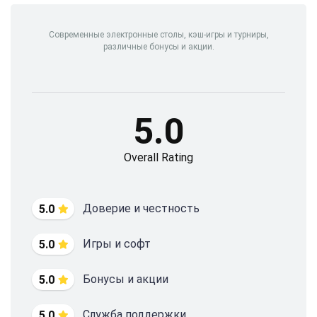
Современные электронные столы, кэш-игры и турниры,
различные бонусы и акции.
5.0
Overall Rating
Доверие и честность
5.0
Игры и софт
5.0
Бонусы и акции
5.0
Служба поддержки
5.0