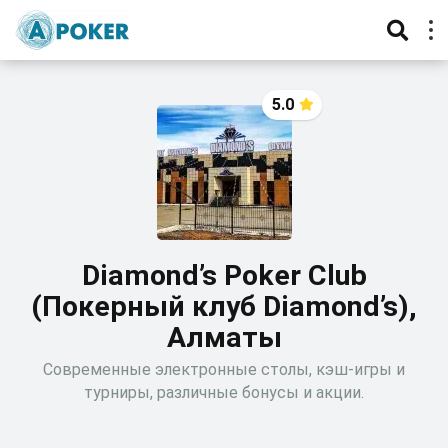
5.0
Diamond’s Poker Club
(Покерный клуб Diamond’s),
Алматы
Современные электронные столы, кэш-игры и
турниры, различные бонусы и акции.