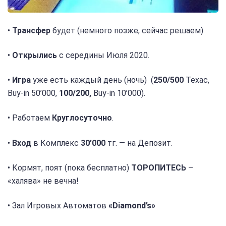
•
Трансфер
будет (немного позже, сейчас решаем)
•
Открылись
с середины Июля 2020.
•
Игра
уже есть каждый день (ночь) (
250/500
Техас,
Buy-in 50’000,
100/200,
Buy-in 10’000).
• Работаем
Круглосуточно
.
•
Вход
в Комплекс
30’000
тг. — на Депозит.
• Кормят, поят (пока бесплатно)
ТОРОПИТЕСЬ
–
«халява» не вечна!
• Зал Игровых Автоматов
«Diamond’s»