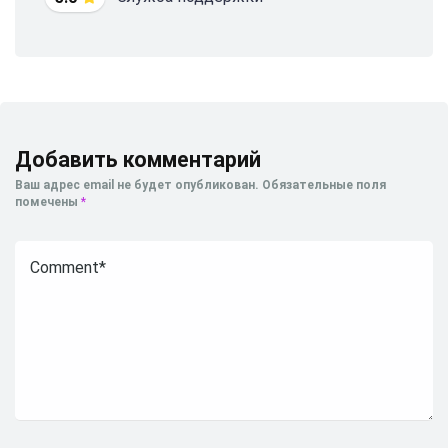
Добавить комментарий
Ваш адрес email не будет опубликован.
Обязательные поля
помечены
*