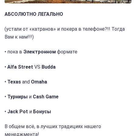
АБСОЛЮТНО ЛЕГАЛЬНО
(устали от «катранов» и покера в телефоне?!! Тогда
Вам к нам!!!)
• пока в
Электронном
формате
•
Alfa
Street
VS
Budda
•
Texas
and
Omaha
•
Турниры
и
Cash Game
•
Jack Pot
и
Бонусы
В общем всё, в лучших традициях нашего
менеджмента!