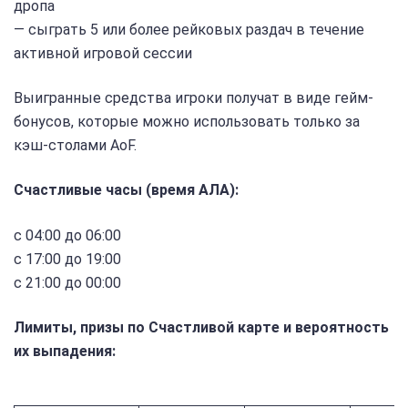
дропа
— сыграть 5 или более рейковых раздач в течение
активной игровой сессии
Выигранные средства игроки получат в виде гейм-
бонусов, которые можно использовать только за
кэш-столами AoF.
Счастливые часы (время АЛА):
с 04:00 до 06:00
с 17:00 до 19:00
с 21:00 до 00:00
Лимиты, призы по Счастливой карте и вероятность
их выпадения: