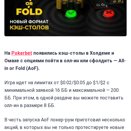
На
Pokerbet
появились кэш-столы в Холдеме и
Омахе с опциями пойти в олл-ин или сфолдить — All-
in or Fold (AoF).
Игра идет на лимитах от $0.02/$0.05 до $1/$2 с
минимальной заявкой 16 ББ и максимальной — 200
ББ. При этом, в одной раздаче вы можете поставить
олл-ин в размере 8 ББ.
В честь запуска AoF покер-рум приготовил несколько
акций, в которых вы не только протестируете новые