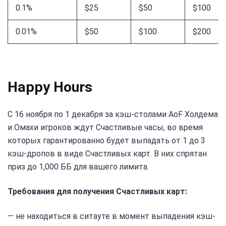
0.1%
$25
$50
$100
0.01%
$50
$100
$200
Happy Hours
С 16 ноября по 1 декабря за кэш-столами AoF Холдема
и Омахи игроков ждут Счастливые часы, во время
которых гарантированно будет выпадать от 1 до 3
кэш-дропов в виде Счастливых карт. В них спрятан
приз до 1,000 ББ для вашего лимита.
Требования для получения Счастливых карт:
— не находиться в ситауте в момент выпадения кэш-