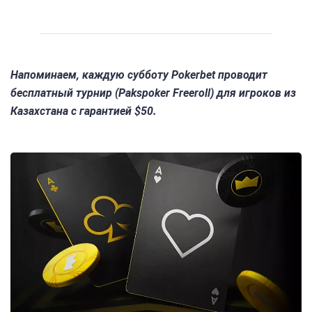
Напоминаем, каждую субботу Pokerbet проводит
бесплатный турнир (Pakspoker Freeroll) для игроков из
Казахстана с гарантией $50.