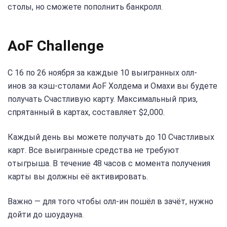
столы, но сможете пополнить банкролл.
AoF Challenge
C 16 по 26 ноября за каждые 10 выигранных олл-
инов за кэш-столами AoF Холдема и Омахи вы будете
получать Счастливую карту. Максимальный приз,
спрятанный в картах, составляет $2,000.
Каждый день вы можете получать до 10 Счастливых
карт. Все выигранные средства не требуют
отыгрыша. В течение 48 часов с момента получения
карты вы должны её активировать.
Важно — для того чтобы олл-ин пошёл в зачёт, нужно
дойти до шоудауна.