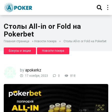
Столы All-in or Fold на
Pokerbet
Главная страница
»
Новости покера
»
Столы All-in or Fold на Pokerbet
Бонусы и акции
Новости покера
by
apokerkz
17 ноября, 2023
0
818