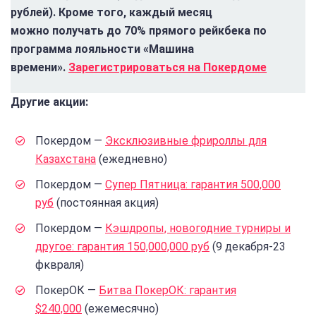
рублей). Кроме того, каждый месяц
можно получать до 70% прямого рейкбека по
программа лояльности «Машина
времени».
Зарегистрироваться на Покердоме
Другие акции:
Покердом —
Эксклюзивные фрироллы для
Казахстана
(ежедневно)
Покердом —
Супер Пятница: гарантия 500,000
руб
(постоянная акция)
Покердом —
Кэшдропы, новогодние турниры и
другое: гарантия 150,000,000 руб
(9 декабря-23
фквраля)
ПокерОК —
Битва ПокерОК: гарантия
$240,000
(ежемесячно)