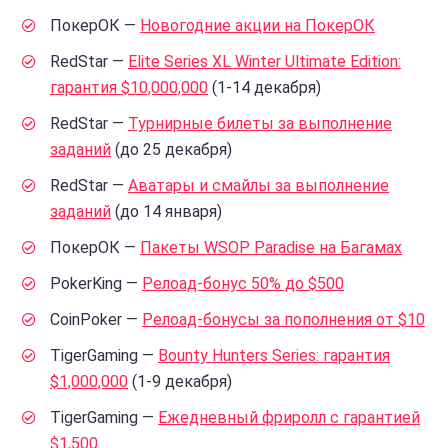
ПокерОК —
Новогодние акции на ПокерОК
RedStar —
Elite Series XL Winter Ultimate Edition:
гарантия $10,000,000
(1-14 декабря)
RedStar —
Турнирные билеты за выполнение
заданий
(до 25 декабря)
RedStar —
Аватары и смайлы за выполнение
заданий
(до 14 января)
ПокерОК —
Пакеты WSOP Paradise на Багамах
PokerKing —
Релоад-бонус 50% до $500
CoinPoker —
Релоад-бонусы за пополнения от $10
TigerGaming —
Bounty Hunters Series: гарантия
$1,000,000
(1-9 декабря)
TigerGaming —
Ежедневный фриролл с гарантией
$1,500