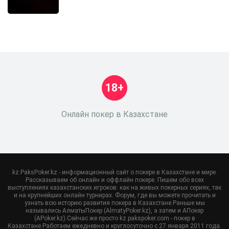
18+
Онлайн покер в Казахстане
kz.PaksPoker.kz - информационный сайт о покере в Казахстане и мире.
Рассказываем об онлайн и оффлайн покере. Пишем обо всех
выступлениях казахстанских игроков: как на живых покерных сериях, так
и на крупнейших онлайн турнирах. Форум, где вы можете прочитать и
узнать всю историю развития покера в Казахстане.Раньше мы
назывались АлматыПокер (AlmatyPoker.kz), а затем и АПокер
(APoker.kz).Сейчас же просто kz.pakspoker.com - покер в
Казахстане.Работаем ежедневно и круглосуточно с 27 января 2011 года.