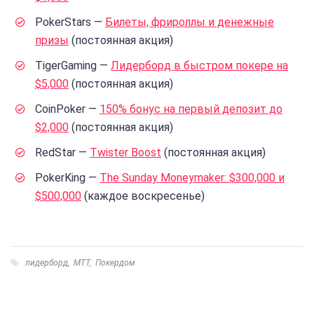
PokerStars —
Билеты, фрироллы и денежные
призы
(постоянная акция)
TigerGaming —
Лидерборд в быстром покере на
$5,000
(постоянная акция)
CoinPoker —
150% бонус на первый депозит до
$2,000
(постоянная акция)
RedStar —
Twister Boost
(постоянная акция)
PokerKing —
The Sunday Moneymaker: $300,000 и
$500,000
(каждое воскресенье)
лидерборд
,
МТТ
,
Покердом