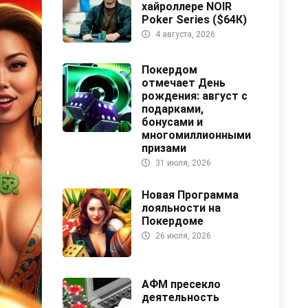
хайроллере NOIR
Poker Series ($64К)
4 августа, 2026
Покердом
отмечает День
рождения: август с
подарками,
бонусами и
многомиллионными
призами
31 июля, 2026
Новая Программа
лояльности на
Покердоме
26 июля, 2026
АФМ пресекло
деятельность