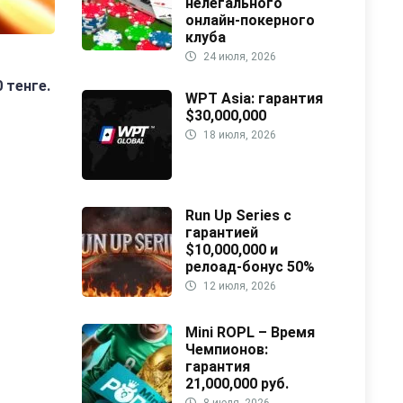
нелегального
онлайн-покерного
клуба
24 июля, 2026
 тенге.
WPT Asia: гарантия
$30,000,000
18 июля, 2026
Run Up Series с
гарантией
$10,000,000 и
релоад-бонус 50%
12 июля, 2026
Mini ROPL – Время
Чемпионов:
гарантия
21,000,000 руб.