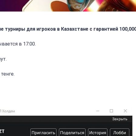
 турниры для игроков в Казахстане с гарантией 100,000
вается в 17:00.
ут.
тенге.