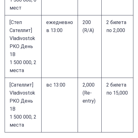
мест
[Степ
ежедневно
200
2 билета
Cателлит]
в 13:00
(R/A)
по 2,000
Vladivostok
PKO День
1B
1 500 000, 2
места
[Сателлит]
вс 13:00
2,000
2 билета
Vladivostok
(Re-
по 15,000
PKO День
entry)
1B
1 500 000, 2
места