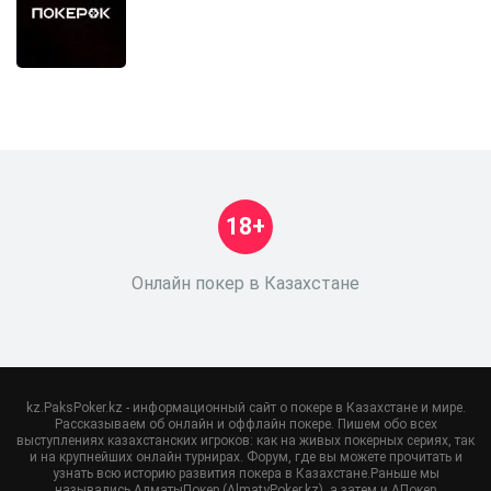
18+
Онлайн покер в Казахстане
kz.PaksPoker.kz - информационный сайт о покере в Казахстане и мире.
Рассказываем об онлайн и оффлайн покере. Пишем обо всех
выступлениях казахстанских игроков: как на живых покерных сериях, так
и на крупнейших онлайн турнирах. Форум, где вы можете прочитать и
узнать всю историю развития покера в Казахстане.Раньше мы
назывались АлматыПокер (AlmatyPoker.kz), а затем и АПокер