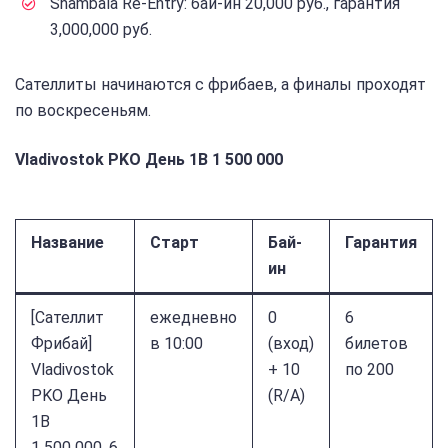
Shambala Re-Entry: бай-ин 20,000 руб., гарантия
3,000,000 руб.
Сателлиты начинаются с фрибаев, а финалы проходят
по воскресеньям.
Vladivostok PKO День 1B 1 500 000
Название
Старт
Бай-
Гарантия
ин
[Cателлит
ежедневно
0
6
Фрибай]
в 10:00
(вход)
билетов
Vladivostok
+ 10
по 200
PKO День
(R/A)
1B
1 500 000, 6