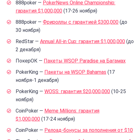
888poker —
PokerNews Online Championship:
гарантия $1,000,000
(17-26 ноября)
888poker —
Фрироллы с гарантией $300,000
(до
30 ноября)
RedStar —
Annual All-in Cup: гарантия $1,000,000
(до
2 декабря)
ПокерОК —
Пакеты WSOP Paradise на Багамах
PokerKing —
Пакеты на WSOP Bahamas
(17
ноября-1 декабря)
PokerKing —
WOSS: гарантия $20,000,000
(10-25
ноября)
CoinPoker —
Meme Millions: гарантия
$1,000,000
(17-24 ноября)
CoinPoker —
Релоад-бонусы за пополнения от $10