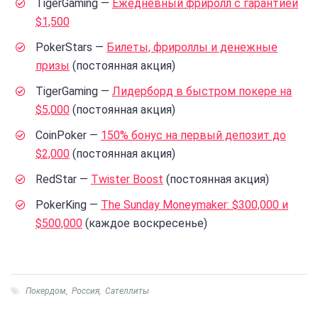
TigerGaming —
Ежедневный фриролл с гарантией
$1,500
PokerStars —
Билеты, фрироллы и денежные
призы
(постоянная акция)
TigerGaming —
Лидерборд в быстром покере на
$5,000
(постоянная акция)
CoinPoker —
150% бонус на первый депозит до
$2,000
(постоянная акция)
RedStar —
Twister Boost
(постоянная акция)
PokerKing —
The Sunday Moneymaker: $300,000 и
$500,000
(каждое воскресенье)
Покердом
,
Россия
,
Сателлиты