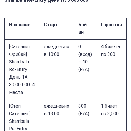
Shambala Re-Entry День 1A 3 000 000
Название
Старт
Бай-
Гарантия
ин
[Cателлит
ежедневно
0
4 билета
Фрибай]
в 10:00
(вход)
по 300
Shambala
+ 10
Re-Entry
(R/A)
День 1A
3 000 000, 4
места
[Степ
ежедневно
300
1 билет
Cателлит]
в 13:00
(R/A)
по 3,000
Shambala
Re-Entry