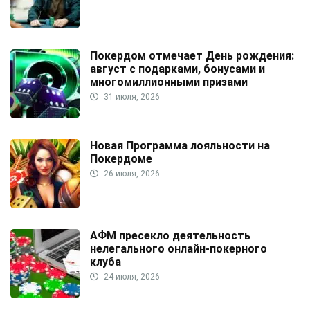
Покердом отмечает День рождения:
август с подарками, бонусами и
многомиллионными призами
31 июля, 2026
Новая Программа лояльности на
Покердоме
26 июля, 2026
АФМ пресекло деятельность
нелегального онлайн-покерного
клуба
24 июля, 2026