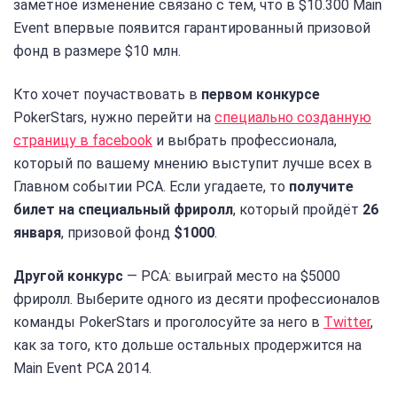
заметное изменение связано с тем, что в $10.300 Main
Event впервые появится гарантированный призовой
фонд в размере $10 млн.
Кто хочет поучаствовать в
первом конкурсе
PokerStars, нужно перейти на
специально созданную
страницу в facebook
и выбрать профессионала,
который по вашему мнению выступит лучше всех в
Главном событии РСА. Если угадаете, то
получите
билет на специальный фриролл
, который пройдёт
26
января
, призовой фонд
$1000
.
Другой конкурс
— РСА: выиграй место на $5000
фриролл. Выберите одного из десяти профессионалов
команды PokerStars и проголосуйте за него в
Twitter
,
как за того, кто дольше остальных продержится на
Main Event РСА 2014.