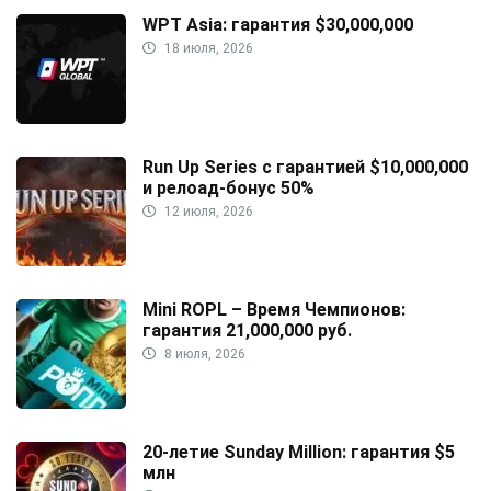
WPT Asia: гарантия $30,000,000
18 июля, 2026
Run Up Series с гарантией $10,000,000
и релоад-бонус 50%
12 июля, 2026
Mini ROPL – Время Чемпионов:
гарантия 21,000,000 руб.
8 июля, 2026
20-летие Sunday Million: гарантия $5
млн