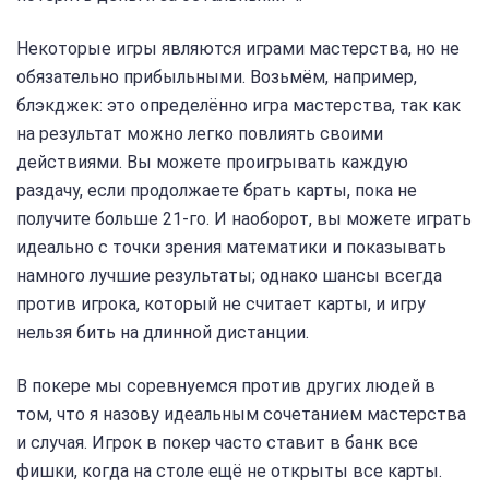
Некоторые игры являются играми мастерства, но не
обязательно прибыльными. Возьмём, например,
блэкджек: это определённо игра мастерства, так как
на результат можно легко повлиять своими
действиями. Вы можете проигрывать каждую
раздачу, если продолжаете брать карты, пока не
получите больше 21-го. И наоборот, вы можете играть
идеально с точки зрения математики и показывать
намного лучшие результаты; однако шансы всегда
против игрока, который не считает карты, и игру
нельзя бить на длинной дистанции.
В покере мы соревнуемся против других людей в
том, что я назову идеальным сочетанием мастерства
и случая. Игрок в покер часто ставит в банк все
фишки, когда на столе ещё не открыты все карты.