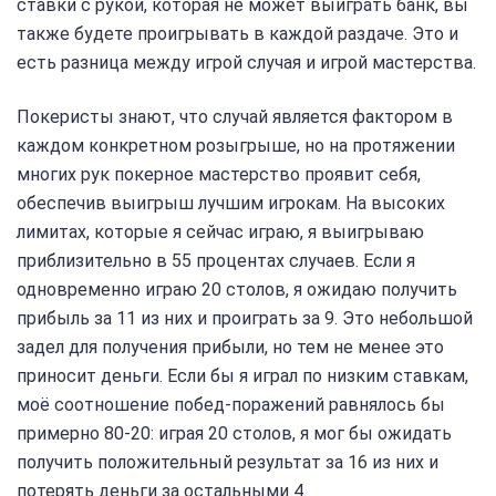
ставки с рукой, которая не может выиграть банк, вы
также будете проигрывать в каждой раздаче. Это и
есть разница между игрой случая и игрой мастерства.
Покеристы знают, что случай является фактором в
каждом конкретном розыгрыше, но на протяжении
многих рук покерное мастерство проявит себя,
обеспечив выигрыш лучшим игрокам. На высоких
лимитах, которые я сейчас играю, я выигрываю
приблизительно в 55 процентах случаев. Если я
одновременно играю 20 столов, я ожидаю получить
прибыль за 11 из них и проиграть за 9. Это небольшой
задел для получения прибыли, но тем не менее это
приносит деньги. Если бы я играл по низким ставкам,
моё соотношение побед-поражений равнялось бы
примерно 80-20: играя 20 столов, я мог бы ожидать
получить положительный результат за 16 из них и
потерять деньги за остальными 4.