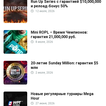
Run Up Series с гарантией $10,000,000
и релоад-бонус 50%
12 июля, 2026
Mini ROPL – Время Чемпионов:
гарантия 21,000,000 руб.
8 июля, 2026
20-летие Sunday Million: гарантия $5
млн
2 июля, 2026
Новые регулярные турниры Mega
Hour
27 июня, 2026