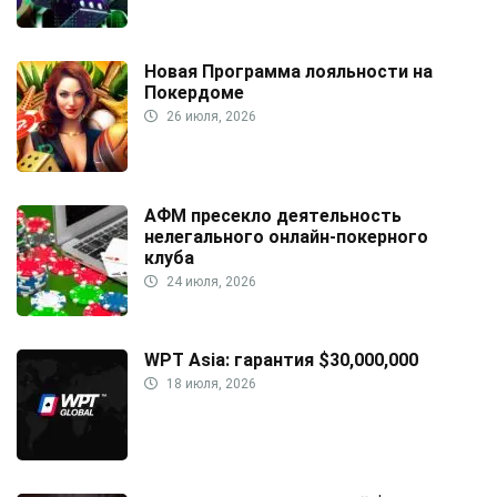
Новая Программа лояльности на
Покердоме
26 июля, 2026
АФМ пресекло деятельность
нелегального онлайн-покерного
клуба
24 июля, 2026
WPT Asia: гарантия $30,000,000
18 июля, 2026