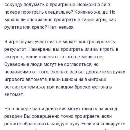
секунду подумать о проигрыше. Возможно ли в
покере проиграть специально? Конечно же, да. Но
можно ли специально проиграть в такие игры, как
рулетка или крепс? Нет, нельзя.
В игре случая участник не может контролировать
результат. Намерены вы проиграть или выиграть в
лотерею, ваши шансы от этого не меняются.
Суеверные люди могут не согласиться, но
независимо от того, сколько раз вы дёргаете за ручку
игрового автомата, ваши шансы на выигрыш
остаются теми же при каждом броске жетона в
автомат.
Но в покере ваши действия могут влиять на исход
раздачи. Вы совершенно точно проиграете, если
решите сбрасывать каждую руку. Если вы коллируете