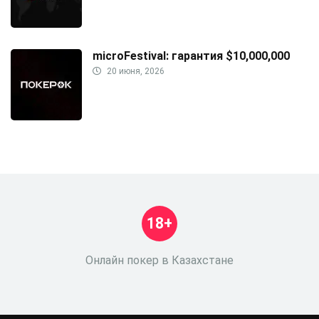
microFestival: гарантия $10,000,000
20 июня, 2026
18+
Онлайн покер в Казахстане