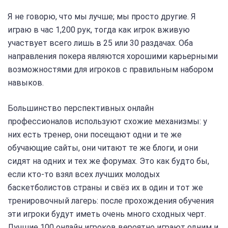
Я не говорю, что мы лучше; мы просто другие. Я
играю в час 1,200 рук, тогда как игрок вживую
участвует всего лишь в 25 или 30 раздачах. Оба
направления покера являются хорошими карьерными
возможностями для игроков с правильным набором
навыков.
Большинство перспективных онлайн
профессионалов используют схожие механизмы: у
них есть тренер, они посещают одни и те же
обучающие сайты, они читают те же блоги, и они
сидят на одних и тех же форумах. Это как будто бы,
если кто-то взял всех лучших молодых
баскетболистов страны и свёз их в один и тот же
тренировочный лагерь: после прохождения обучения
эти игроки будут иметь очень много сходных черт.
Лучшие 100 онлайн игроков вероятно играют одним и