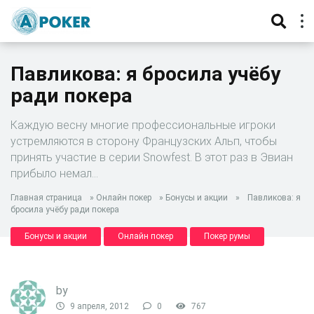
Павликова: я бросила учёбу
ради покера
Каждую весну многие профессиональные игроки
устремляются в сторону Французских Альп, чтобы
принять участие в серии Snowfest. В этот раз в Эвиан
прибыло немал…
Главная страница
»
Онлайн покер
»
Бонусы и акции
»
Павликова: я
бросила учёбу ради покера
Бонусы и акции
Онлайн покер
Покер румы
by
9 апреля, 2012
0
767