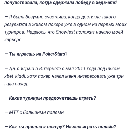
почувствовала, когда одержала победу в хедз-апе?
—
Я была безумно счастлива, когда достигла такого
результата в живом покере уже в одном из первых моих
турниров. Надеюсь, что Snowfest положит начало моей
карьере.
—
Ты играешь на
PokerStars
?
—
Да, я играю в Интернете с мая 2011 года под ником
xbet_kiddi, хотя покер начал меня интересовать уже три
года назад.
—
Какие турниры предпочитаешь играть?
—
МТТ с большими полями.
—
Как ты пришла к покеру? Начала играть онлайн?