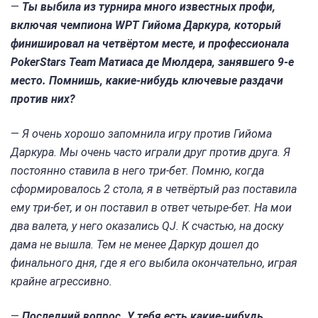
—
Ты выбила из турнира много известных профи,
включая чемпиона
WPT
Гийома Даркура, который
финишировал на четвёртом месте, и профессионала
PokerStars Team
Матиаса де Мюлдера, занявшего 9-е
место. Помнишь, какие-нибудь ключевые раздачи
против них?
—
Я очень хорошо запомнила игру против Гийома
Даркура. Мы очень часто играли друг против друга. Я
постоянно ставила в него три-бет. Помню, когда
сформировалось 2 стола, я в четвёртый раз поставила
ему три-бет, и он поставил в ответ четыре-бет. На мои
два валета, у него оказались QJ. К счастью, на доску
дама не вышла. Тем не менее Даркур дошел до
финального дня, где я его выбила окончательно, играя
крайне агрессивно.
—
Последний вопрос. У тебя есть какие-нибудь