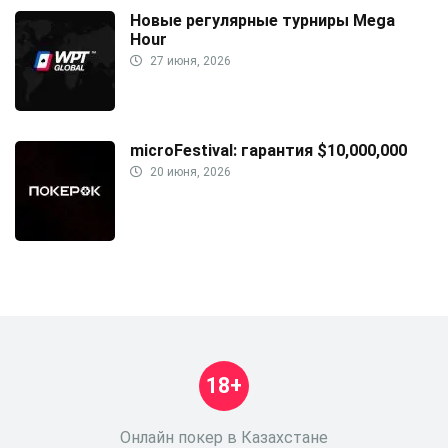
Новые регулярные турниры Mega
Hour
27 июня, 2026
microFestival: гарантия $10,000,000
20 июня, 2026
18+
Онлайн покер в Казахстане