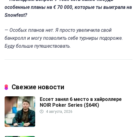
особенные планы на € 70 000, которые ты выиграла на
Snowfest
?
—
Особых планов нет. Я просто увеличила свой
банкролл и могу позволить себе турниры подороже.
Буду больше путешествовать.
Свежие новости
Ессет занял 6 место в хайроллере
NOIR Poker Series ($64К)
4 августа, 2026