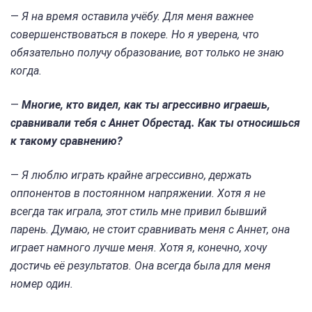
—
Я на время оставила учёбу. Для меня важнее
совершенствоваться в покере. Но я уверена, что
обязательно получу образование, вот только не знаю
когда.
—
Многие, кто видел, как ты агрессивно играешь,
сравнивали тебя с Аннет Обрестад. Как ты относишься
к такому сравнению?
—
Я люблю играть крайне агрессивно, держать
оппонентов в постоянном напряжении. Хотя я не
всегда так играла, этот стиль мне привил бывший
парень. Думаю, не стоит сравнивать меня с Аннет, она
играет намного лучше меня. Хотя я, конечно, хочу
достичь её результатов. Она всегда была для меня
номер один.