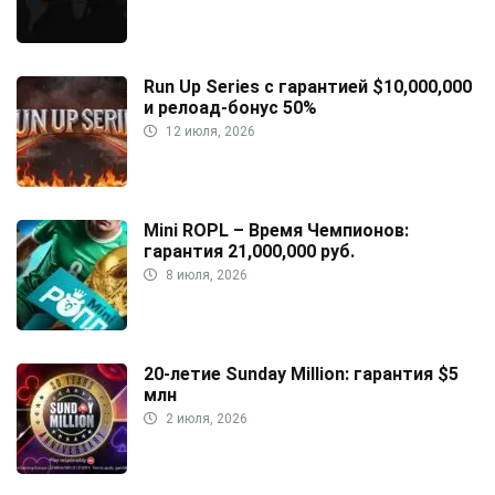
Run Up Series с гарантией $10,000,000
и релоад-бонус 50%
12 июля, 2026
Mini ROPL – Время Чемпионов:
гарантия 21,000,000 руб.
8 июля, 2026
20-летие Sunday Million: гарантия $5
млн
2 июля, 2026