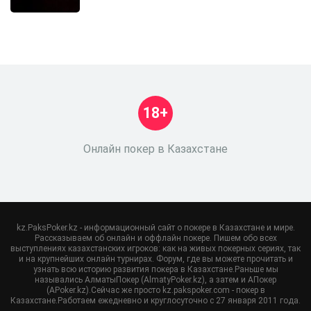
18+
Онлайн покер в Казахстане
kz.PaksPoker.kz - информационный сайт о покере в Казахстане и мире.
Рассказываем об онлайн и оффлайн покере. Пишем обо всех
выступлениях казахстанских игроков: как на живых покерных сериях, так
и на крупнейших онлайн турнирах. Форум, где вы можете прочитать и
узнать всю историю развития покера в Казахстане.Раньше мы
назывались АлматыПокер (AlmatyPoker.kz), а затем и АПокер
(APoker.kz).Сейчас же просто kz.pakspoker.com - покер в
Казахстане.Работаем ежедневно и круглосуточно с 27 января 2011 года.