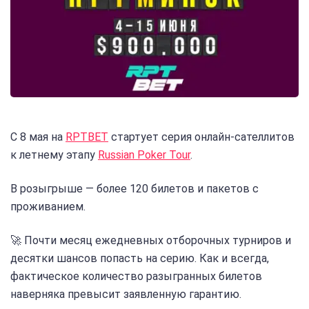
С 8 мая на
RPTBET
стартует серия онлайн-сателлитов
к летнему этапу
Russian Poker Tour
.
В розыгрыше — более 120 билетов и пакетов с
проживанием.
🚀 Почти месяц ежедневных отборочных турниров и
десятки шансов попасть на серию. Как и всегда,
фактическое количество разыгранных билетов
наверняка превысит заявленную гарантию.