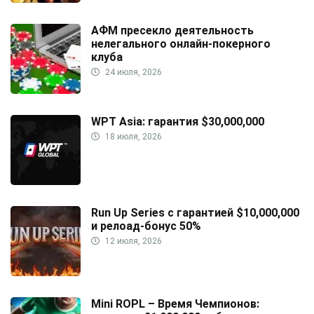
АФМ пресекло деятельность
нелегального онлайн-покерного
клуба
24 июля, 2026
WPT Asia: гарантия $30,000,000
18 июля, 2026
Run Up Series с гарантией $10,000,000
и релоад-бонус 50%
12 июля, 2026
Mini ROPL – Время Чемпионов: