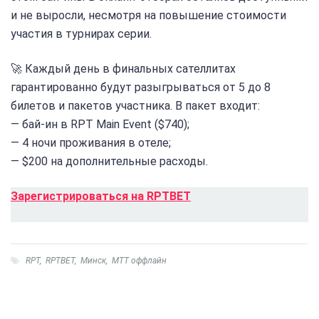
и не выросли, несмотря на повышение стоимости
участия в турнирах серии.
🚀 Каждый день в финальных сателлитах
гарантированно будут разыгрываться от 5 до 8
билетов и пакетов участника. В пакет входит:
— бай-ин в RPT Main Event ($740);
— 4 ночи проживания в отеле;
— $200 на дополнительные расходы.
Зарегистрироваться на RPTBET
RPT
,
RPTBET
,
Минск
,
МТТ оффлайн