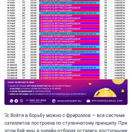
🚀 Войти в борьбу можно с фрироллов — вся система
сателлитов построена по ступенчатому принципу. При
этом бай-ины в онлайн-отборах остались доступными