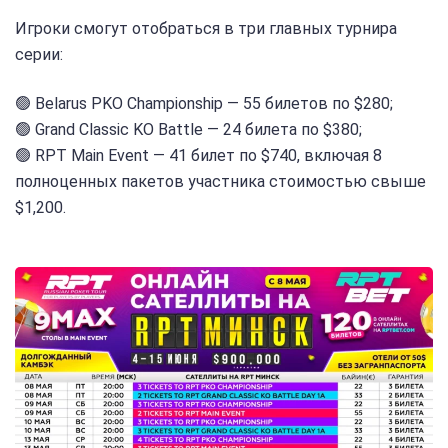
Игроки смогут отобраться в три главных турнира
серии:
🟢 Belarus PKO Championship — 55 билетов по $280;
🟢 Grand Classic KO Battle — 24 билета по $380;
🟢 RPT Main Event — 41 билет по $740, включая 8
полноценных пакетов участника стоимостью свыше
$1,200.