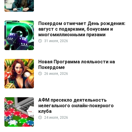
Покердом отмечает День рождения:
август с подарками, бонусами и
многомиллионными призами
31 июля, 2026
Новая Программа лояльности на
Покердоме
26 июля, 2026
АФМ пресекло деятельность
нелегального онлайн-покерного
клуба
24 июля, 2026