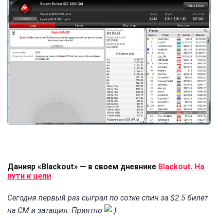
Данияр «
Blackout»
— в своем дневнике
Blackout. На
пути к цели
Сегодня первый раз сыграл по сотке спин за $2.5 билет
на СМ и затащил. Приятно