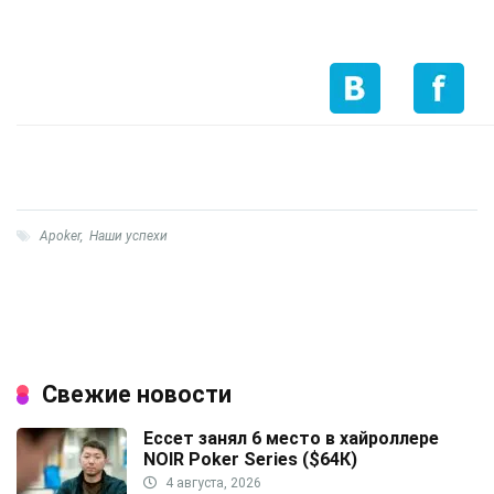
Apoker
,
Наши успехи
Свежие новости
Ессет занял 6 место в хайроллере
NOIR Poker Series ($64К)
4 августа, 2026