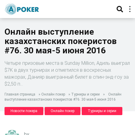
Онлайн выступление
казахстанских покеристов
#76. 30 мая-5 июня 2016
Четыре призовые места в Sunday Million, Адиль выиграл
$7K в двух турнирах и отметился в воскресных
мажорах, Данияр выигранный билет в спин-энд-гоу за
$2,50 п…
Главная страница
»
Онлайн покер
»
Турниры и серии
»
Онлайн
выступление казахстанских покеристов #76. 30 мая-5 июня 2016
Новости покера
Онлайн покер
Турниры и серии
by