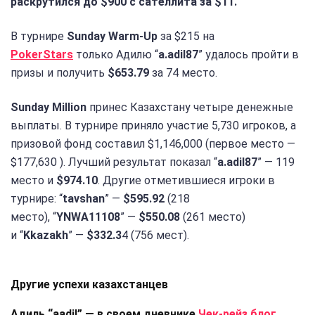
раскрутился до $900 с сателлита за $11.
В турнире
Sunday Warm-Up
за $215 на
PokerStars
только Адилю “
a.adil87
” удалось пройти в
призы и получить
$653.79
за 74 место.
Sunday Million
принес Казахстану четыре денежные
выплаты. В турнире приняло участие 5,730 игроков, а
призовой фонд составил $1,146,000 (первое место —
$177,630 ). Лучший результат показал “
a.adil87
” — 119
место и
$974.10
. Другие отметившиеся игроки в
турнире: “
tavshan
” —
$595.92
(218
место), “
YNWA11108
” —
$550.08
(261 место)
и “
Kkazakh
” —
$332.3
4 (756 мест).
Другие успехи казахстанцев
Адиль “aadil” — в своем дневнике
Чек-рейз блог