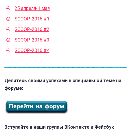
25 апреля-1 мая
SCOOP-2016 #1
SCOOP-2016 #2
SCOOP-2016 #3
SCOOP-2016 #4
Делитесь своими успехами в специальной теме на
форуме:
Вступайте в наши группы ВКонтакте и Фейсбук