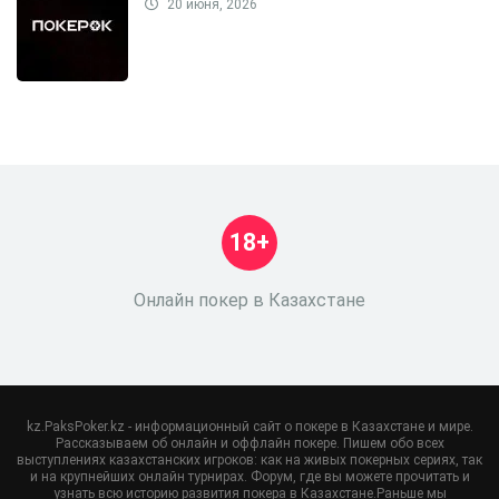
20 июня, 2026
18+
Онлайн покер в Казахстане
kz.PaksPoker.kz - информационный сайт о покере в Казахстане и мире.
Рассказываем об онлайн и оффлайн покере. Пишем обо всех
выступлениях казахстанских игроков: как на живых покерных сериях, так
и на крупнейших онлайн турнирах. Форум, где вы можете прочитать и
узнать всю историю развития покера в Казахстане.Раньше мы