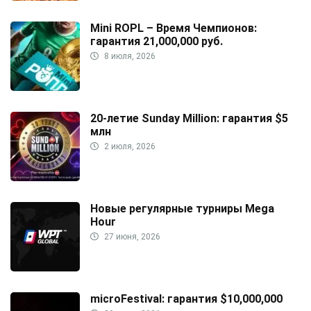
Mini ROPL – Время Чемпионов:
гарантия 21,000,000 руб.
8 июля, 2026
20-летие Sunday Million: гарантия $5
млн
2 июля, 2026
Новые регулярные турниры Mega
Hour
27 июня, 2026
microFestival: гарантия $10,000,000