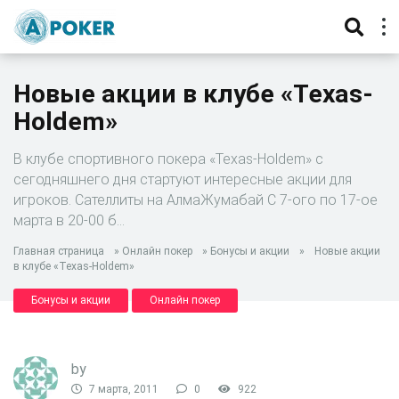
Новые акции в клубе «Texas-
Holdem»
В клубе спортивного покера «Texas-Holdem» с
сегодняшнего дня стартуют интересные акции для
игроков. Сателлиты на АлмаЖумабай С 7-ого по 17-ое
марта в 20-00 б…
Главная страница
»
Онлайн покер
»
Бонусы и акции
»
Новые акции
в клубе «Texas-Holdem»
Бонусы и акции
Онлайн покер
by
7 марта, 2011
0
922