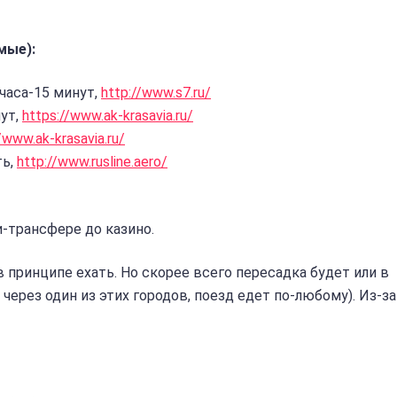
мые):
часа-15 минут,
http://www.s7.ru/
ут,
https://www.ak-krasavia.ru/
/www.ak-krasavia.ru/
ть,
http://www.rusline.aero/
и-трансфере до казино.
 принципе ехать. Но скорее всего пересадка будет или в
через один из этих городов, поезд едет по-любому). Из-за