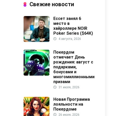
Свежие новости
Ессет занял 6
место в
хайроллере NOIR
Poker Series ($64К)
4 августа, 2026
Покердом
отмечает День
рождения: август с
подарками,
бонусами и
многомиллионными
призами
31 июля, 2026
Новая Программа
лояльности на
Покердоме
26 июля, 2026