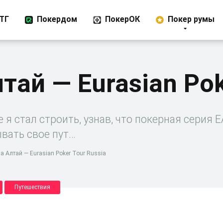
ТГ
Покердом
ПокерОК
Покер румы
тай — Eurasian Pok
 я стал строить, узнав, что покерная серия 
ывать свое пут…
а Алтай — Eurasian Poker Tour Russia
Путешествия