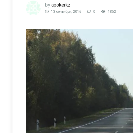
by
apokerkz
13 сентября, 2016
0
1852