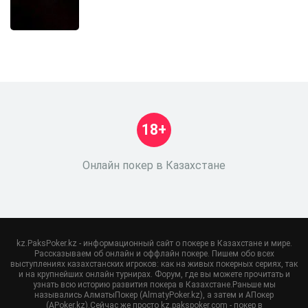
18+
Онлайн покер в Казахстане
kz.PaksPoker.kz - информационный сайт о покере в Казахстане и мире.
Рассказываем об онлайн и оффлайн покере. Пишем обо всех
выступлениях казахстанских игроков: как на живых покерных сериях, так
и на крупнейших онлайн турнирах. Форум, где вы можете прочитать и
узнать всю историю развития покера в Казахстане.Раньше мы
назывались АлматыПокер (AlmatyPoker.kz), а затем и АПокер
(APoker.kz).Сейчас же просто kz.pakspoker.com - покер в