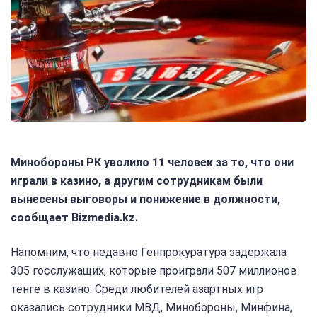
Минобороны РК уволило 11 человек за то, что они
играли в казино, а другим сотрудникам были
вынесены выговоры и понижение в должности,
сообщает Bizmedia.kz.
Напомним, что недавно Генпрокуратура задержала
305 госслужащих, которые проиграли 507 миллионов
тенге в казино. Среди любителей азартных игр
оказались сотрудники МВД, Минобороны, Минфина,