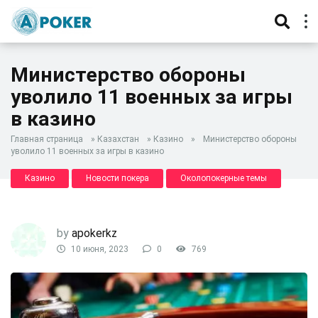
Министерство обороны
уволило 11 военных за игры
в казино
Главная страница
»
Казахстан
»
Казино
»
Министерство обороны
уволило 11 военных за игры в казино
Казино
Новости покера
Околопокерные темы
by
apokerkz
10 июня, 2023
0
769