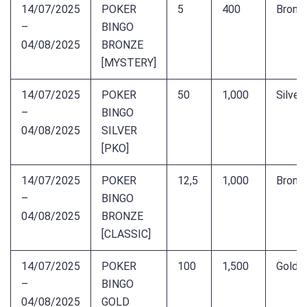
14/07/2025
POKER
5
400
Bronz
–
BINGO
04/08/2025
BRONZE
[MYSTERY]
14/07/2025
POKER
50
1,000
Silver
–
BINGO
04/08/2025
SILVER
[PKO]
14/07/2025
POKER
12,5
1,000
Bronz
–
BINGO
04/08/2025
BRONZE
[CLASSIC]
14/07/2025
POKER
100
1,500
Gold
–
BINGO
04/08/2025
GOLD