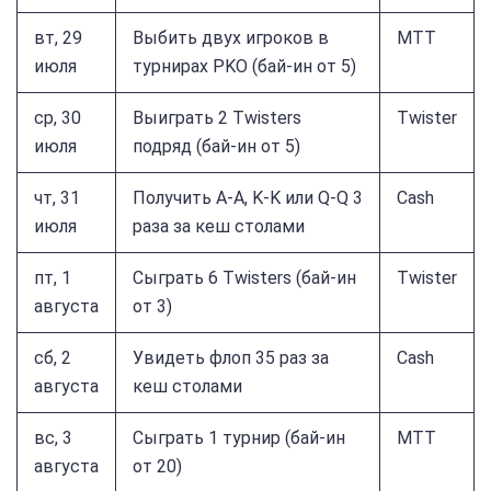
вт, 29
Выбить двух игроков в
MTT
июля
турнирах PKO (бай-ин от 5)
ср, 30
Выиграть 2 Twisters
Twister
июля
подряд (бай-ин от 5)
чт, 31
Получить A-A, K-K или Q-Q 3
Cash
июля
раза за кеш столами
пт, 1
Сыграть 6 Twisters (бай-ин
Twister
августа
от 3)
сб, 2
Увидеть флоп 35 раз за
Cash
августа
кеш столами
вс, 3
Сыграть 1 турнир (бай-ин
MTT
августа
от 20)