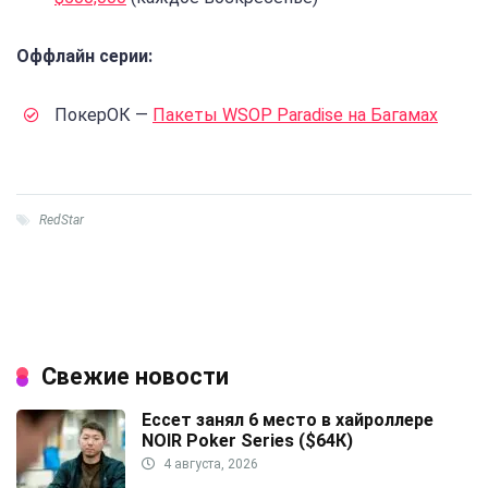
Оффлайн серии:
ПокерОК —
Пакеты WSOP Paradise на Багамах
RedStar
Свежие новости
Ессет занял 6 место в хайроллере
NOIR Poker Series ($64К)
4 августа, 2026