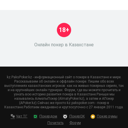
18+
Онлайн покер в Казахстане
kz.PaksPoker.kz - информационный сайт о покере в Казахстане и мире.
Рассказываем об онлайн и оффлайн покере. Пишем обо всех
выступлениях казахстанских игроков: как на живых покерных сериях, так
и на крупнейших онлайн турнирах. Форум, где вы можете прочитать и
узнать всю историю развития покера в Казахстане.Раньше мы
назывались АлматыПокер (AlmatyPoker.kz), а затем и АПокер
(APoker.kz).Сейчас же просто kz.pakspoker.com - покер в
Казахстане.Работаем ежедневно и круглосуточно с 27 января 2011 года.
Чат ТГ
Покердом
ПокерОК
Покер румы
Почитать
Форум