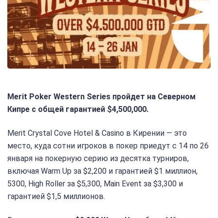
Merit Poker Western Series пройдет на Северном
Кипре с общей гарантией $4,500,000.
Merit Crystal Cove Hotel & Casino в Кирении — это
место, куда сотни игроков в покер приедут с 14 по 26
января на покерную серию из десятка турниров,
включая Warm Up за $2,200 и гарантией $1 миллион,
5300, High Roller за $5,300, Main Event за $3,300 и
гарантией $1,5 миллионов.