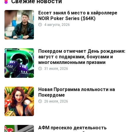
Свежие новости
Ессет занял 6 место в хайроллере
NOIR Poker Series ($64К)
4 августа, 2026
Покердом отмечает День рождения:
август с подарками, бонусами и
многомиллионными призами
31 июля, 2026
Новая Программа лояльности на
Покердоме
26 июля, 2026
АФМ пресекло деятельность