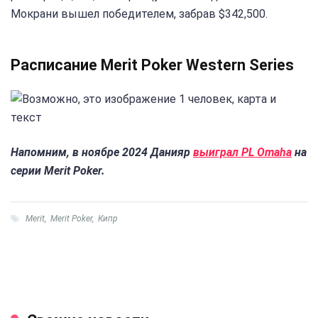
Мокрани вышел победителем, забрав $342,500.
Расписание Merit Poker Western Series
Напомним, в ноябре 2024 Данияр
выиграл PL Omaha
на
серии Merit Poker.
Merit
,
Merit Poker
,
Кипр