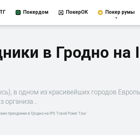
ТГ
Покердом
ПокерОК
Покер румы
ики в Гродно на I
сь), в одном из красивейших городов Европы
раз организа…
кие праздники в Гродно на IPS Travel Poкer Tour