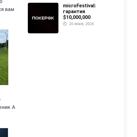
ю
microFestival:
ся вам
гарантия
$10,000,000
20 июня, 2026
е
нии. А