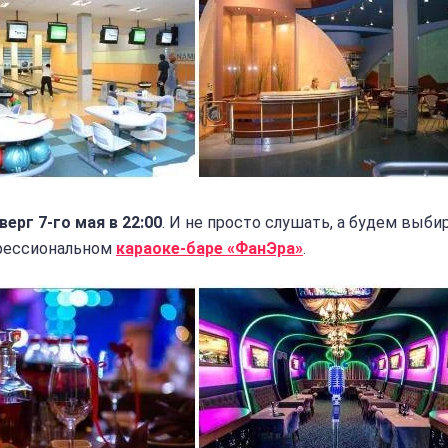
верг 7-го мая в 22:00
. И не просто слушать, а будем выби
фессиональном
караоке-баре «ФанЭра»
.