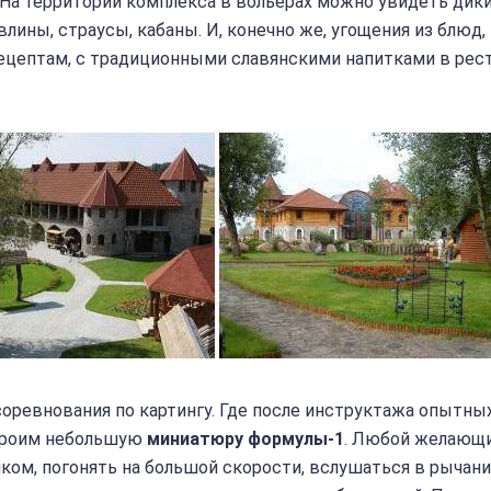
. На территории комплекса в вольерах можно увидеть дик
влины, страусы, кабаны. И, конечно же, угощения из блюд,
ецептам, с традиционными славянскими напитками в рес
оревнования по картингу. Где после инструктажа опытны
троим небольшую
миниатюру формулы-1
. Любой желающ
ом, погонять на большой скорости, вслушаться в рычан