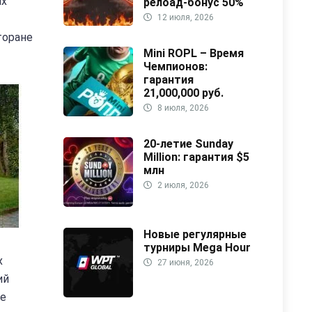
их
релоад-бонус 50%
12 июля, 2026
торане
Mini ROPL – Время
Чемпионов:
гарантия
21,000,000 руб.
8 июля, 2026
20-летие Sunday
Million: гарантия $5
млн
2 июля, 2026
Новые регулярные
турниры Mega Hour
х
27 июня, 2026
ий
ие