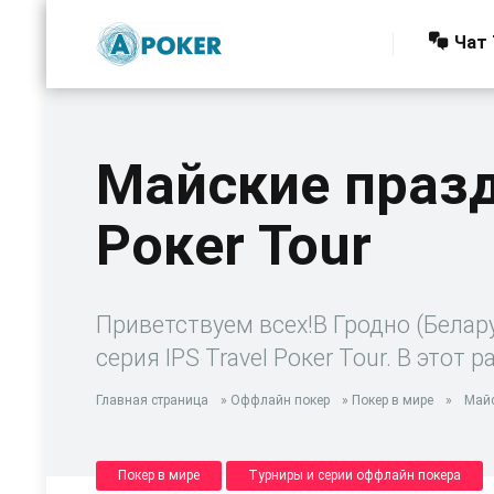
Чат 
Майские праздн
Poкer Tour
Приветствуем всех!В Гродно (Белару
серия IPS Travel Poкer Tour. В этот 
Главная страница
»
Оффлайн покер
»
Покер в мире
»
Майс
Покер в мире
Турниры и серии оффлайн покера