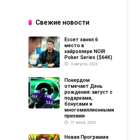
Свежие новости
Ессет занял 6
место в
хайроллере NOIR
Poker Series ($64К)
4 августа, 2026
Покердом
отмечает День
рождения: август с
подарками,
бонусами и
многомиллионными
призами
31 июля, 2026
Новая Программа