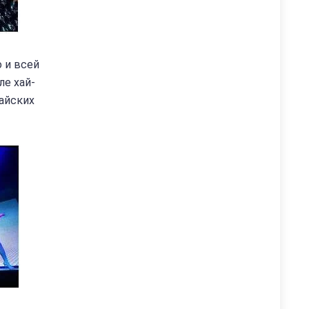
о и всей
ле хай-
айских