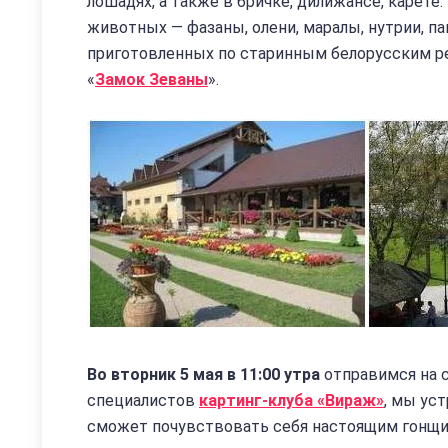
лошадях, а также в бричке, дилижансе, карете
животных — фазаны, олени, маралы, нутрии, па
приготовленных по старинным белорусским р
«
Замок Зеваны
».
Во вторник 5 мая в 11:00 утра
отправимся на с
специалистов
картинг-клуба «Вираж»
, мы ус
сможет почувствовать себя настоящим гонщик