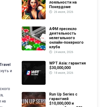
лояльности на
Покердоме
26 июля, 2026
АФМ пресекло
деятельность
нелегального
онлайн-покерного
клуба
24 июля, 2026
WPT Asia: гарантия
Travel
$30,000,000
хнуть и
18 июля, 2026
еского
Run Up Series с
а,
гарантией
 на
$10,000,000 и