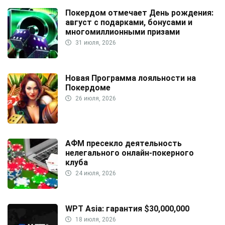
Покердом отмечает День рождения:
август с подарками, бонусами и
многомиллионными призами
31 июля, 2026
Новая Программа лояльности на
Покердоме
26 июля, 2026
АФМ пресекло деятельность
нелегального онлайн-покерного
клуба
24 июля, 2026
WPT Asia: гарантия $30,000,000
18 июля, 2026