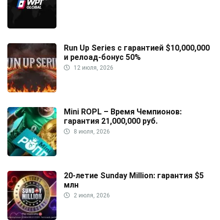
Run Up Series с гарантией $10,000,000
и релоад-бонус 50%
12 июля, 2026
Mini ROPL – Время Чемпионов:
гарантия 21,000,000 руб.
8 июля, 2026
20-летие Sunday Million: гарантия $5
млн
2 июля, 2026