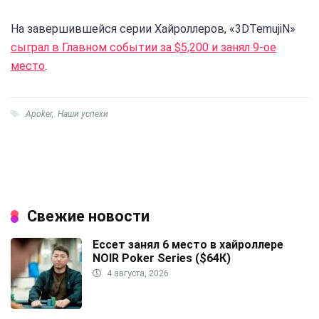
На завершившейся серии Хайроллеров, «3DTemujiN»
сыграл в Главном событии за $5,200 и занял 9-ое
место
.
Apoker
,
Наши успехи
Свежие новости
Ессет занял 6 место в хайроллере
NOIR Poker Series ($64К)
4 августа, 2026