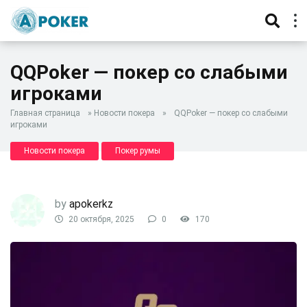
QQPoker — покер со слабыми
игроками
Главная страница
»
Новости покера
»
QQPoker — покер со слабыми
игроками
Новости покера
Покер румы
by
apokerkz
20 октября, 2025
0
170