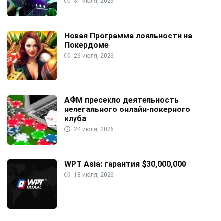
31 июля, 2026
Новая Программа лояльности на
Покердоме
26 июля, 2026
АФМ пресекло деятельность
нелегального онлайн-покерного
клуба
24 июля, 2026
WPT Asia: гарантия $30,000,000
18 июля, 2026