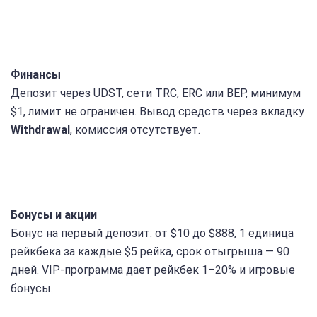
Финансы
Депозит через UDST, сети TRC, ERC или BEP, минимум
$1, лимит не ограничен. Вывод средств через вкладку
Withdrawal
, комиссия отсутствует.
Бонусы и акции
Бонус на первый депозит: от $10 до $888, 1 единица
рейкбека за каждые $5 рейка, срок отыгрыша — 90
дней. VIP-программа дает рейкбек 1–20% и игровые
бонусы.