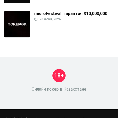
microFestival: гарантия $10,000,000
20 июня, 2026
18+
Онлайн покер в Казахстане