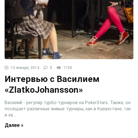
13 января, 2014
0
1758
Интервью с Василием
«ZlatkoJohansson»
Василий - регуляр турбо-турниров на PokerStars. Также, он
посещает различные живые турниры, как в Казахстане, так
и за ...
Далее »