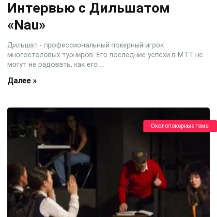
Интервью с Дильшатом
«Nau»
Дильшат - профессиональный покерный игрок
многостоловых турниров. Его последние успехи в МТТ не
могут не радовать, как его ...
Далее »
Околопокерные темы