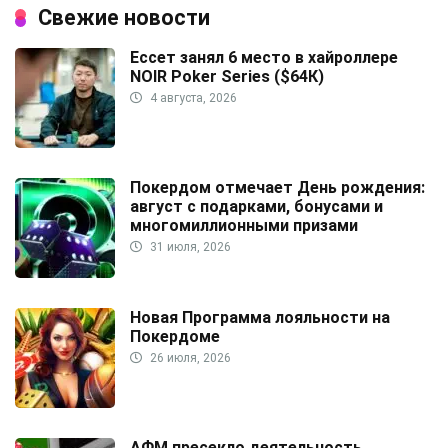
Свежие новости
Ессет занял 6 место в хайроллере
NOIR Poker Series ($64К)
4 августа, 2026
Покердом отмечает День рождения:
август с подарками, бонусами и
многомиллионными призами
31 июля, 2026
Новая Программа лояльности на
Покердоме
26 июля, 2026
АФМ пресекло деятельность