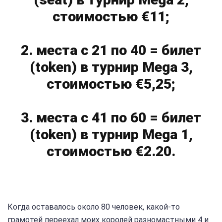
стоимостью €11;
2. места с 21 по 40 = билет
(token) в турнир Mega 3,
стоимостью €5,25;
3. места с 41 по 60 = билет
(token) в турнир Mega 1,
стоимостью €2.20.
Когда оставалось около 80 человек, какой-то
грамотей переехал моих королей разномастными 4 и