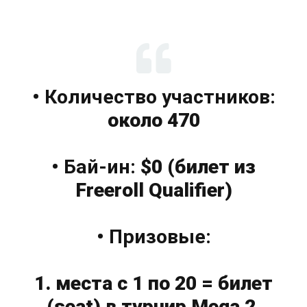
• Количество участников:
около 470
• Бай-ин:
$0 (билет из
Freeroll Qualifier)
• Призовые:
1. места с 1 по 20 = билет
(seat) в турнир Mega 2,