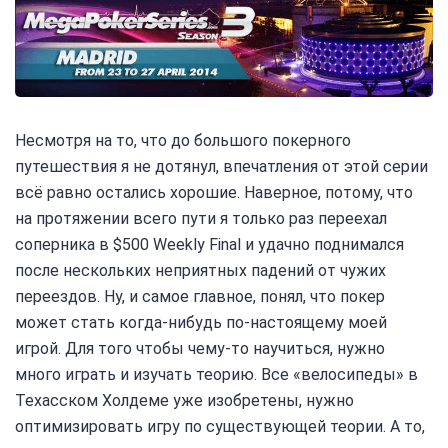
Несмотря на то, что до большого покерного
путешествия я не дотянул, впечатления от этой серии
всё равно остались хорошие. Наверное, потому, что
на протяжении всего пути я только раз переехал
соперника в $500 Weekly Final и удачно поднимался
после нескольких неприятных падений от чужих
переездов. Ну, и самое главное, понял, что покер
может стать когда-нибудь по-настоящему моей
игрой. Для того чтобы чему-то научиться, нужно
много играть и изучать теорию. Все «велосипеды» в
Техасском Холдеме уже изобретены, нужно
оптимизировать игру по существующей теории. А то,