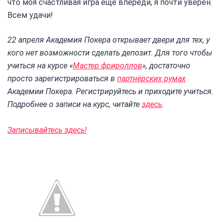
что моя счастливая игра еще впереди, я почти уверен.
Всем удачи!
22 апреля Академия Покера открывает двери для тех, у
кого нет возможности сделать депозит. Для того чтобы
учиться на курсе «
Мастер фрироллов
», достаточно
просто зарегистрироваться в
партнёрских румах
Академии Покера. Регистрируйтесь и приходите учиться.
Подробнее о записи на курс, читайте
здесь
.
Записывайтесь здесь!