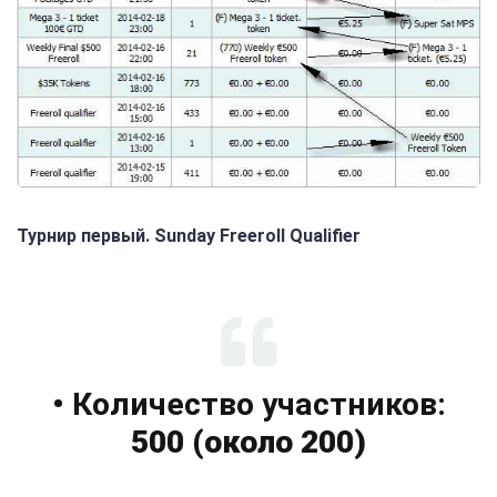
Турнир первый. Sunday Freeroll Qualifier
• Количество участников:
500 (около 200)