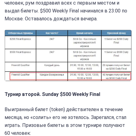
человек, рум поздравил всех с первым местом и
выдал билеты. $500 Weekly Final начинался в 23:00 по
Москве. Оставалось дождаться вечера.
Турнир второй. Sunday $500 Weekly Final
Выигранный билет (token) действителен в течение
месяца, но «солить» его не хотелось. Зарегался, стал
играть. Призовые билеты в этом турнире получают
60 человек: