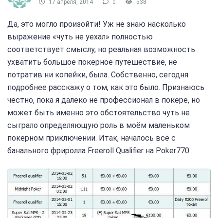
17 апреля, 2014
0
538
Да, это могло произойти! Уж не знаю насколько
выражение «чуть не уехал» полностью
соответствует смыслу, но реальная возможность
ухватить большое покерное путешествие, не
потратив ни копейки, была. Собственно, сегодня
подробнее расскажу о том, как это было. Признаюсь
честно, пока я далеко не профессионал в покере, но
может быть именно это обстоятельство чуть не
сыграло определяющую роль в моём маленьком
покерном приключении. Итак, началось всё с
банального фриролла Freeroll Qualifier на Poker770.