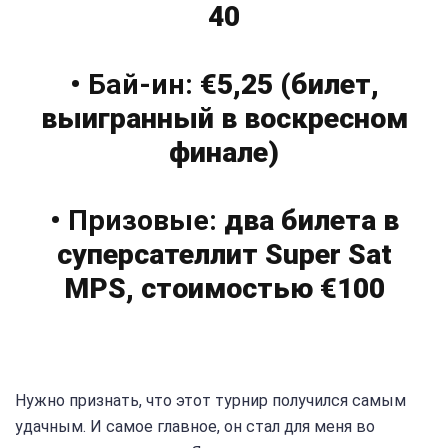
40
• Бай-ин:
€5,25 (билет,
выигранный в воскресном
финале)
• Призовые:
два билета в
суперсателлит Super Sat
MPS, стоимостью €100
Нужно признать, что этот турнир получился самым
удачным. И самое главное, он стал для меня во