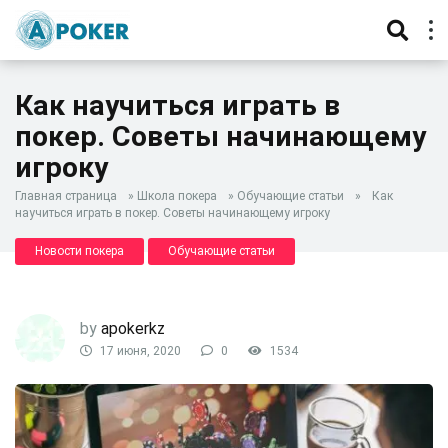
Как научиться играть в
покер. Советы начинающему
игроку
Главная страница
»
Школа покера
»
Обучающие статьи
»
Как
научиться играть в покер. Советы начинающему игроку
Новости покера
Обучающие статьи
by
apokerkz
17 июня, 2020
0
1534