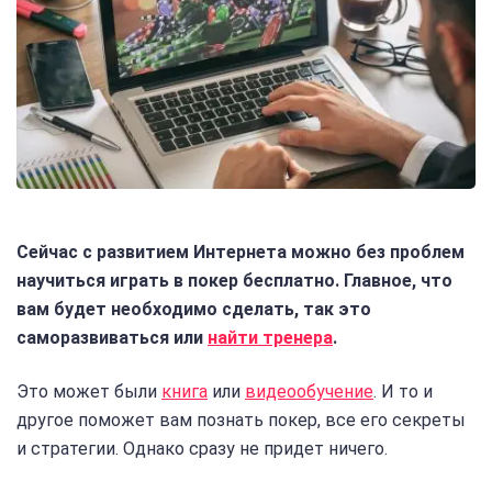
Сейчас с развитием Интернета можно без проблем
научиться играть в покер бесплатно. Главное, что
вам будет необходимо сделать, так это
саморазвиваться или
найти тренера
.
Это может были
книга
или
видеообучение
. И то и
другое поможет вам познать покер, все его секреты
и стратегии. Однако сразу не придет ничего.