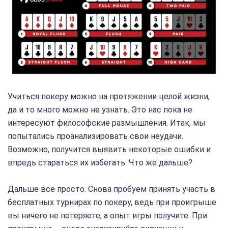
Учиться покеру можно на протяжении целой жизни,
да и то много можно не узнать. Это нас пока не
интересуют философские размышления. Итак, мы
попытались проанализировать свои неудачи.
Возможно, получится выявить некоторые ошибки и
впредь стараться их избегать. Что же дальше?
Дальше все просто. Снова пробуем принять участь в
бесплатных турнирах по покеру, ведь при проигрыше
вы ничего не потеряете, а опыт игры получите. При