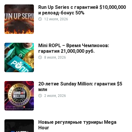
Run Up Series с гарантией $10,000,000
и релоад-бонус 50%
12 июля, 2026
Mini ROPL – Время Чемпионов:
гарантия 21,000,000 руб.
8 июля, 2026
20-летие Sunday Million: гарантия $5
млн
2 июля, 2026
Новые регулярные турниры Mega
Hour