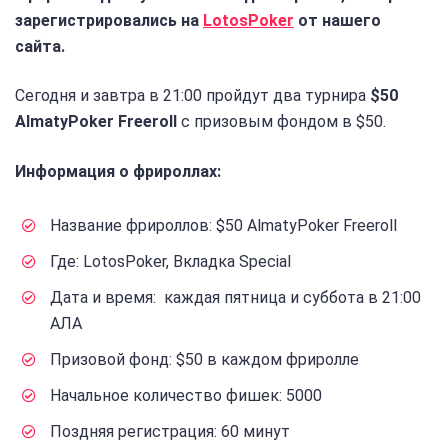
зарегистрировались на
LotosPoker
от нашего
сайта.
Сегодня и завтра в 21:00 пройдут два турнира
$50
AlmatyPoker Freeroll
с призовым фондом в $50.
Информация о фрироллах:
Название фрироллов: $50 AlmatyPoker Freeroll
Где: LotosPoker, Вкладка Special
Дата и время: каждая пятница и суббота в 21:00
АЛА
Призовой фонд: $50 в каждом фриролле
Начальное количество фишек: 5000
Поздняя регистрация: 60 минут