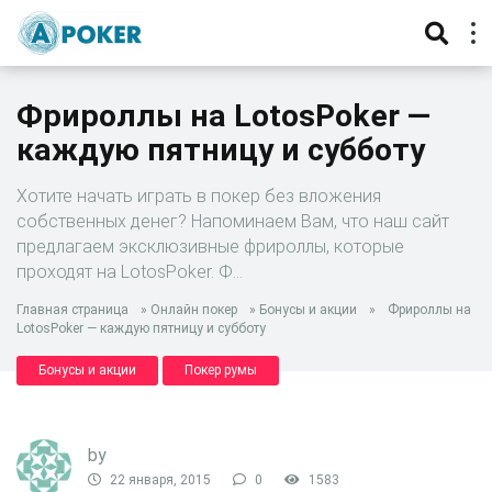
Фрироллы на LotosPoker —
каждую пятницу и субботу
Хотите начать играть в покер без вложения
собственных денег? Напоминаем Вам, что наш сайт
предлагаем эксклюзивные фрироллы, которые
проходят на LotosPoker. Ф…
Главная страница
»
Онлайн покер
»
Бонусы и акции
»
Фрироллы на
LotosPoker — каждую пятницу и субботу
Бонусы и акции
Покер румы
by
22 января, 2015
0
1583