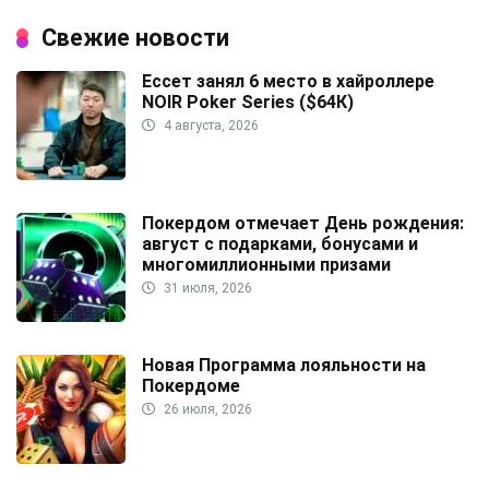
Свежие новости
Ессет занял 6 место в хайроллере
NOIR Poker Series ($64К)
4 августа, 2026
Покердом отмечает День рождения:
август с подарками, бонусами и
многомиллионными призами
31 июля, 2026
Новая Программа лояльности на
Покердоме
26 июля, 2026