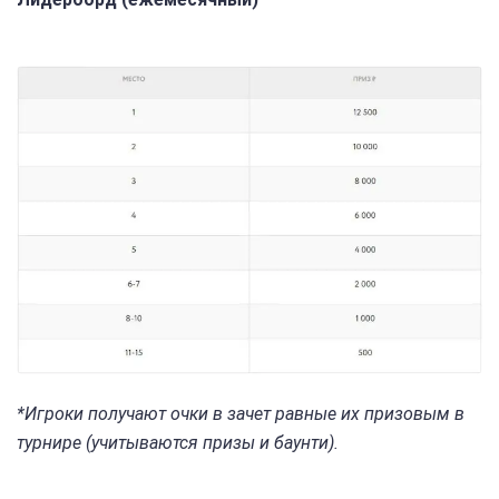
*Игроки получают очки в зачет равные их призовым в
турнире (учитываются призы и баунти).