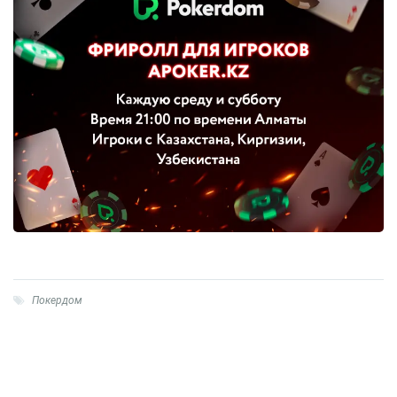
Покердом