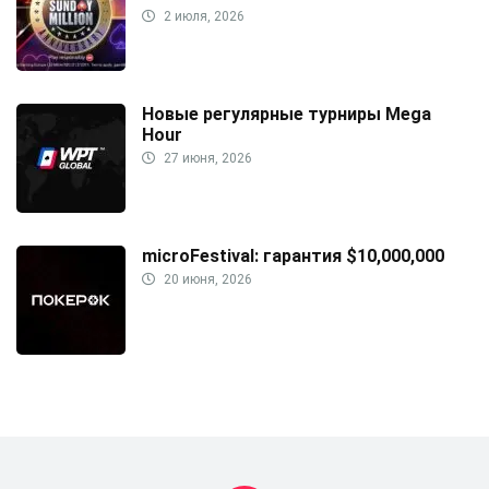
2 июля, 2026
Новые регулярные турниры Mega
Hour
27 июня, 2026
microFestival: гарантия $10,000,000
20 июня, 2026