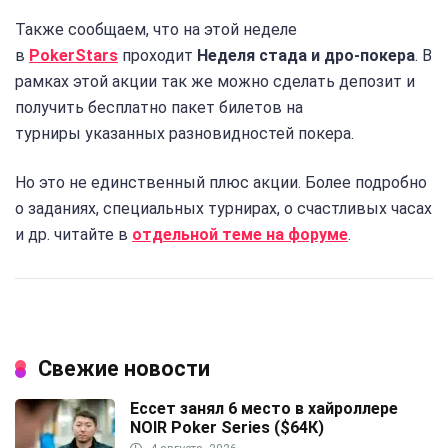
Также сообщаем, что на этой неделе
в
PokerStars
проходит
Неделя стада и дро-покера
. В
рамках этой акции так же можно сделать депозит и
получить бесплатно пакет билетов на
турниры указанных разновидностей покера.
Но это не единственный плюс акции. Более подробно
о заданиях, специальных турнирах, о счастливых часах
и др. читайте в
отдельной теме на форуме
.
Свежие новости
Ессет занял 6 место в хайроллере
NOIR Poker Series ($64К)