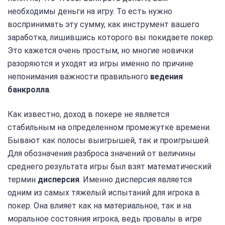
необходимы деньги на игру. То есть нужно
воспринимать эту сумму, как инструмент вашего
заработка, лишившись которого вы покидаете покер.
Это кажется очень простым, но многие новички
разоряются и уходят из игры именно по причине
непонимания важности правильного
ведения
банкролла
.
Как известно, доход в покере не является
стабильным на определенном промежутке времени.
Бывают как полосы выигрышей, так и проигрышей.
Для обозначения разброса значений от величины
среднего результата игры был взят математический
термин
дисперсия
. Именно дисперсия является
одним из самых тяжелый испытаний для игрока в
покер. Она влияет как на материальное, так и на
моральное состояния игрока, ведь провалы в игре