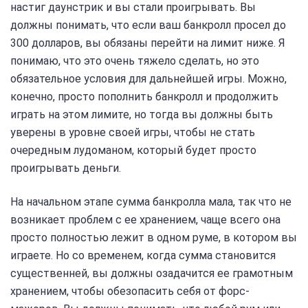
настиг даунстрик и вы стали проигрывать. Вы
должны понимать, что если ваш банкролл просел до
300 долларов, вы обязаны перейти на лимит ниже. Я
понимаю, что это очень тяжело сделать, но это
обязательное условия для дальнейшей игры. Можно,
конечно, просто пополнить банкролл и продолжить
играть на этом лимите, но тогда вы должны быть
уверены в уровне своей игры, чтобы не стать
очередным лудоманом, который будет просто
проигрывать деньги.
На начальном этапе сумма банкролла мала, так что не
возникает проблем с ее хранением, чаще всего она
просто полностью лежит в одном руме, в котором вы
играете. Но со временем, когда сумма становится
существенней, вы должны озадачится ее грамотным
хранением, чтобы обезопасить себя от форс-