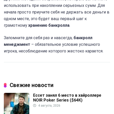
использовать при накоплении серьезных сумм. Для
начала просто приучите себя не держать все деньги в
одном месте, это будет ваш первый шаг к
грамотному
хранению банкролла
.
Запомните для себя раз и навсегда,
банкролл
менеджмент
– обязательное условие успешного
игрока, несоблюдение которого жестоко карается.
Свежие новости
Ессет занял 6 место в хайроллере
NOIR Poker Series ($64К)
4 августа, 2026