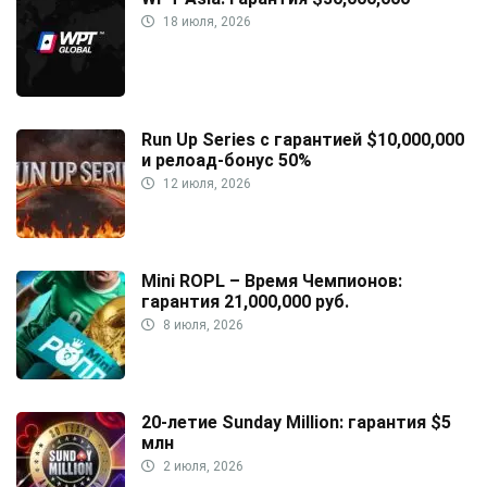
18 июля, 2026
Run Up Series с гарантией $10,000,000
и релоад-бонус 50%
12 июля, 2026
Mini ROPL – Время Чемпионов:
гарантия 21,000,000 руб.
8 июля, 2026
20-летие Sunday Million: гарантия $5
млн
2 июля, 2026