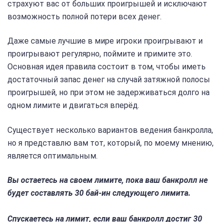
страхуют вас от больших проигрышей и исключают
возможность полной потери всех денег.
Даже самые лучшие в мире игроки проигрывают и
проигрывают регулярно, поймите и примите это.
Основная идея правила состоит в том, чтобы иметь
достаточный запас денег на случай затяжной полосы
проигрышей, но при этом не задерживаться долго на
одном лимите и двигаться вперёд.
Существует несколько вариантов ведения банкролла,
но я представлю вам тот, который, по моему мнению,
является оптимальным.
Вы остаетесь на своем лимите, пока ваш банкролл не
будет составлять 30 бай-ин следующего лимита.
Спускаетесь на лимит, если ваш банкролл достиг 30