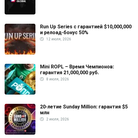
Run Up Series с гарантией $10,000,000
и релоад-бонус 50%
12 июля, 2026
Mini ROPL – Время Чемпионов:
гарантия 21,000,000 руб.
8 июля, 2026
20-летие Sunday Million: гарантия $5
млн
2 июля, 2026