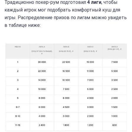
Традиционно покер-рум подготовил
4 лиги
, чтобы
каждый игрок мог подобрать комфортный куш для
игры. Распределение призов по лигам можно увидеть
в таблице ниже: