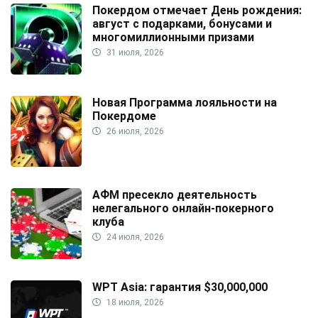
Покердом отмечает День рождения:
август с подарками, бонусами и
многомиллионными призами
31 июля, 2026
Новая Программа лояльности на
Покердоме
26 июля, 2026
АФМ пресекло деятельность
нелегального онлайн-покерного
клуба
24 июля, 2026
WPT Asia: гарантия $30,000,000
18 июля, 2026