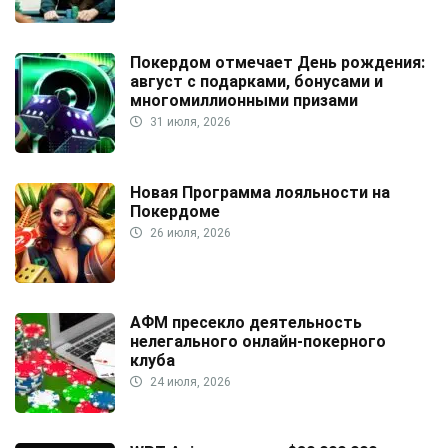
Покердом отмечает День рождения:
август с подарками, бонусами и
многомиллионными призами
31 июля, 2026
Новая Программа лояльности на
Покердоме
26 июля, 2026
АФМ пресекло деятельность
нелегального онлайн-покерного
клуба
24 июля, 2026