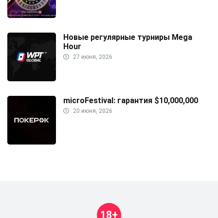
Новые регулярные турниры Mega
Hour
27 июня, 2026
microFestival: гарантия $10,000,000
20 июня, 2026
18+