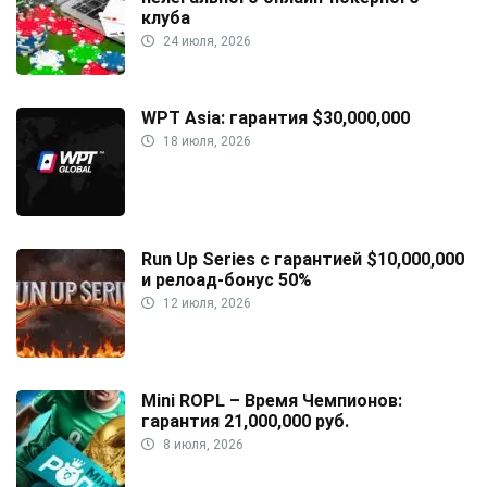
клуба
24 июля, 2026
WPT Asia: гарантия $30,000,000
18 июля, 2026
Run Up Series с гарантией $10,000,000
и релоад-бонус 50%
12 июля, 2026
Mini ROPL – Время Чемпионов:
гарантия 21,000,000 руб.
8 июля, 2026