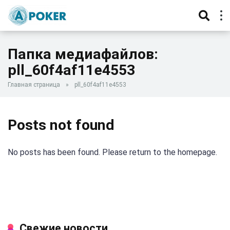
Папка медиафайлов:
pll_60f4af11e4553
Главная страница
»
pll_60f4af11e4553
Posts not found
No posts has been found. Please return to the homepage.
Свежие новости