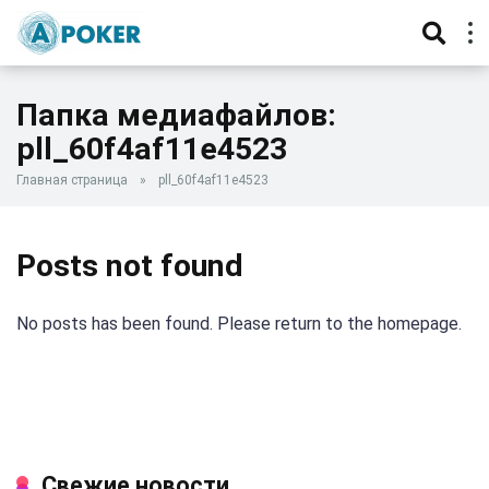
Папка медиафайлов:
pll_60f4af11e4523
Главная страница
»
pll_60f4af11e4523
Posts not found
No posts has been found. Please return to the homepage.
Свежие новости