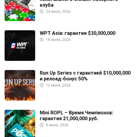
клуба
24 июля, 2026
WPT Asia: гарантия $30,000,000
18 июля, 2026
Run Up Series с гарантией $10,000,000
и релоад-бонус 50%
12 июля, 2026
Mini ROPL – Время Чемпионов:
гарантия 21,000,000 руб.
8 июля, 2026